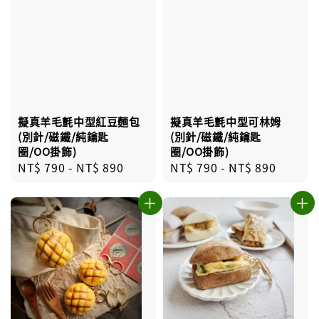
擬真羊毛氈中型紅豆麵包
擬真羊毛氈中型可林姆
(別針/磁鐵/純鑰匙
(別針/磁鐵/純鑰匙
圈/OO掛飾)
圈/OO掛飾)
Regular
NT$ 790
-
NT$ 890
Regular
NT$ 790
-
NT$ 890
price
price