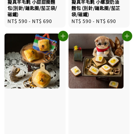
擬真羊毛氈 小螺旋奶油
擬真羊毛氈 小甜甜圈麵
麵包 (別針/鑰匙圈/茄芷
包(別針/鑰匙圈/茄芷袋/
袋/磁鐵)
磁鐵)
Regular
NT$ 590
-
NT$ 690
Regular
NT$ 590
-
NT$ 690
price
price