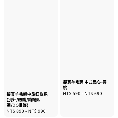
擬真羊毛氈 中式點心-壽
桃
Regular
NT$ 590
-
NT$ 690
擬真羊毛氈中型紅龜粿
price
(別針/磁鐵/純鑰匙
圈/OO掛飾)
Regular
NT$ 890
-
NT$ 990
price