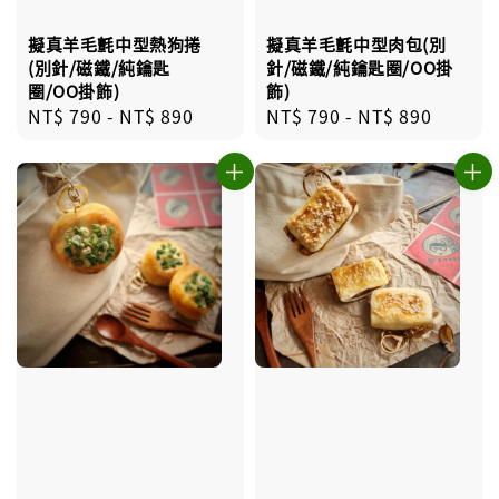
擬真羊毛氈中型熱狗捲
擬真羊毛氈中型肉包(別
(別針/磁鐵/純鑰匙
針/磁鐵/純鑰匙圈/OO掛
圈/OO掛飾)
飾)
Regular
NT$ 790
-
NT$ 890
Regular
NT$ 790
-
NT$ 890
price
price