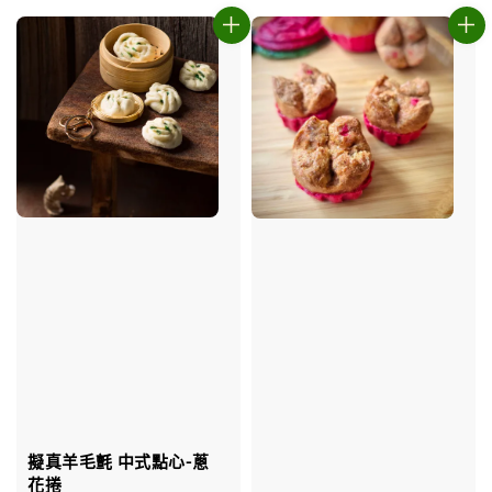
擬真羊毛氈 中式點心-蔥
花捲