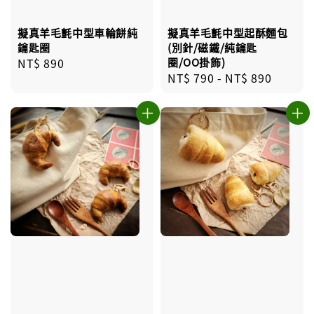
擬真羊毛氈中型車輪餅純
擬真羊毛氈中型起酥麵包
鑰匙圈
(別針/磁鐵/純鑰匙
Regular
NT$ 890
圈/OO掛飾)
Regular
NT$ 790
-
NT$ 890
price
price