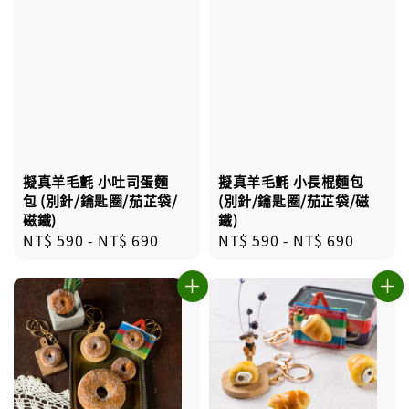
擬真羊毛氈 小長棍麵包
擬真羊毛氈 小吐司蛋麵
(別針/鑰匙圈/茄芷袋/磁
包 (別針/鑰匙圈/茄芷袋/
鐵)
磁鐵)
Regular
NT$ 590
-
NT$ 690
Regular
NT$ 590
-
NT$ 690
price
price