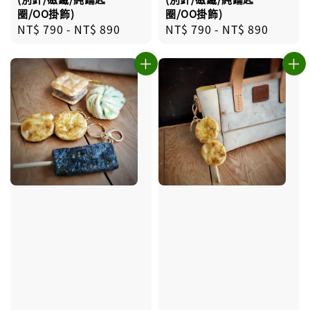
圈/OO掛飾)
圈/OO掛飾)
Regular
NT$ 790
-
NT$ 890
Regular
NT$ 790
-
NT$ 890
price
price