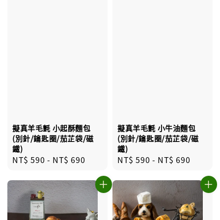
擬真羊毛氈 小起酥麵包
擬真羊毛氈 小牛油麵包
(別針/鑰匙圈/茄芷袋/磁
(別針/鑰匙圈/茄芷袋/磁
鐵)
鐵)
Regular
NT$ 590
-
NT$ 690
Regular
NT$ 590
-
NT$ 690
price
price