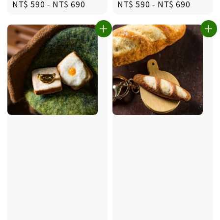
Regular
NT$ 590
-
NT$ 690
Regular
NT$ 590
-
NT$ 690
price
price