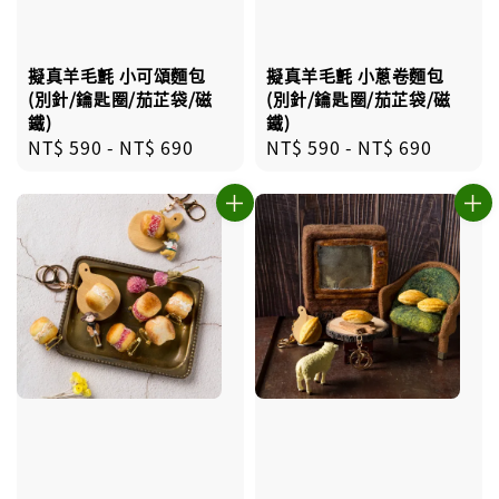
擬真羊毛氈 小蔥卷麵包
擬真羊毛氈 小可頌麵包
(別針/鑰匙圈/茄芷袋/磁
(別針/鑰匙圈/茄芷袋/磁
鐵)
鐵)
Regular
NT$ 590
-
NT$ 690
Regular
NT$ 590
-
NT$ 690
price
price