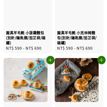
擬真羊毛氈 小菠蘿麵包
擬真羊毛氈 小克林姆麵
(別針/鑰匙圈/茄芷袋/磁
包(別針/鑰匙圈/茄芷袋/
鐵)
磁鐵)
Regular
NT$ 590
-
NT$ 690
Regular
NT$ 590
-
NT$ 690
price
price