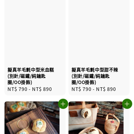
擬真羊毛氈中型米血糕
擬真羊毛氈中型甜不辣
(別針/磁鐵/純鑰匙
(別針/磁鐵/純鑰匙
圈/OO掛飾)
圈/OO掛飾)
Regular
NT$ 790
-
NT$ 890
Regular
NT$ 790
-
NT$ 890
price
price