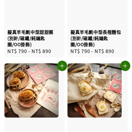
擬真羊毛氈中型甜甜圈
擬真羊毛氈中型長棍麵包
(別針/磁鐵/純鑰匙
(別針/磁鐵/純鑰匙
圈/OO掛飾)
圈/OO掛飾)
Regular
NT$ 790
-
NT$ 890
Regular
NT$ 790
-
NT$ 890
price
price