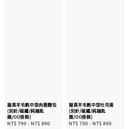
擬真羊毛氈中型肉鬆麵包
擬真羊毛氈中型吐司蛋
(別針/磁鐵/純鑰匙
(別針/磁鐵/純鑰匙
圈/OO掛飾)
圈/OO掛飾)
Regular
NT$ 790
-
NT$ 890
Regular
NT$ 790
-
NT$ 890