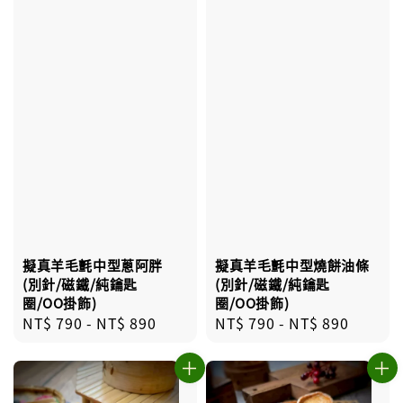
擬真羊毛氈中型蔥阿胖
擬真羊毛氈中型燒餅油條
(別針/磁鐵/純鑰匙
(別針/磁鐵/純鑰匙
圈/OO掛飾)
圈/OO掛飾)
Regular
NT$ 790
-
NT$ 890
Regular
NT$ 790
-
NT$ 890
price
price