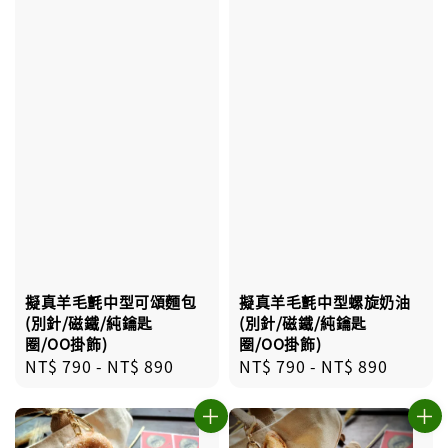
擬真羊毛氈中型可頌麵包
擬真羊毛氈中型螺旋奶油
(別針/磁鐵/純鑰匙
(別針/磁鐵/純鑰匙
圈/OO掛飾)
圈/OO掛飾)
Regular
NT$ 790
-
NT$ 890
Regular
NT$ 790
-
NT$ 890
price
price