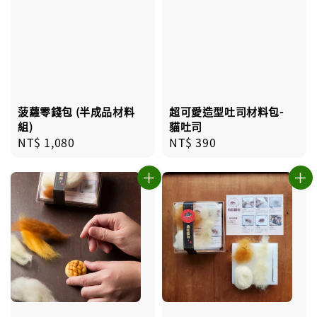
菠蘿零錢包 (半成品材料
超可愛造型吐司材料包-
組)
貓吐司
Regular
NT$ 1,080
Regular
NT$ 390
price
price