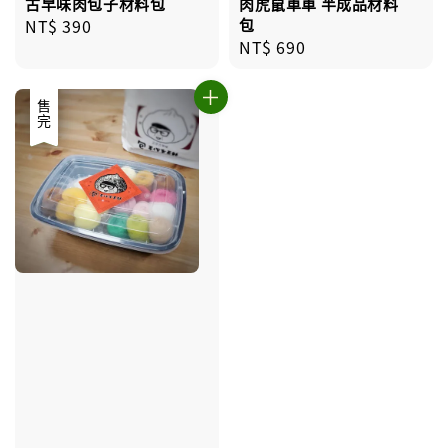
古早味肉包子材料包
肉虎鼠車車 半成品材料
Regular
NT$ 390
包
Regular
NT$ 690
price
price
優惠
售完