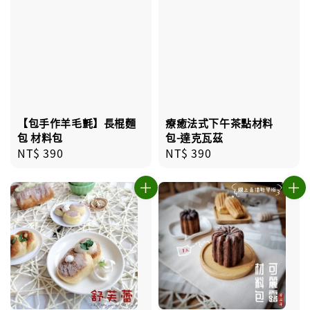
【包手作羊毛氈】長棍麵
療癒法式下午茶點材料
包 材料包
包-達克瓦茲
Regular
NT$ 390
Regular
NT$ 390
price
price