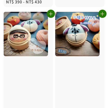
Regular
NT$ 390
-
NT$ 430
price
price