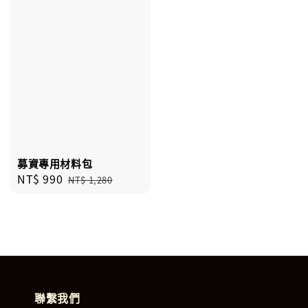
募資專用材料包
Sale
NT$ 990
Regular
NT$ 1,280
price
price
聯繫我們