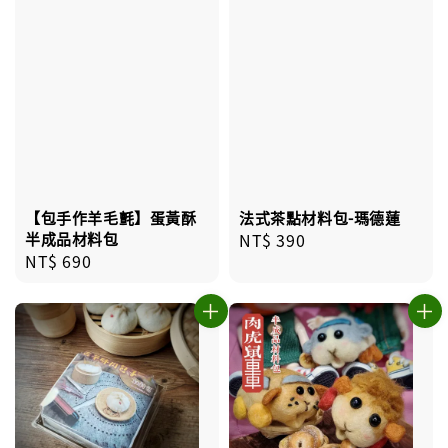
【包手作羊毛氈】蛋黃酥
法式茶點材料包-瑪德蓮
半成品材料包
Regular
NT$ 390
Regular
NT$ 690
price
price