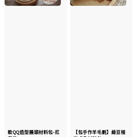
軟QQ造型饅頭材料包-尼
【包手作羊毛氈】綠豆椪