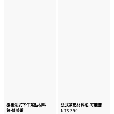
療癒法式下午茶點材料
法式茶點材料包-可麗露
包-舒芙蕾
Regular
NT$ 390