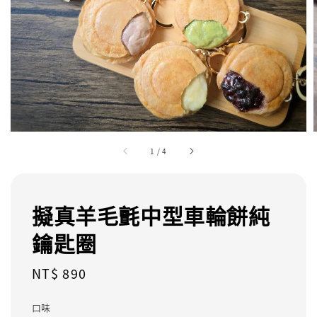
1
/
4
擬真羊毛氈中型車輪餅純
鑰匙圈
Regular
NT$ 890
price
口味