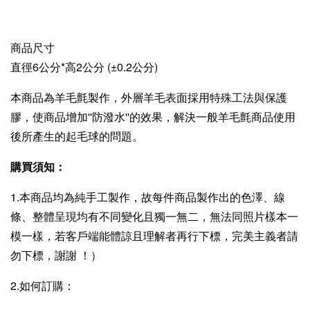
商品尺寸
直徑6公分*高2公分 (±0.2公分)
本商品為羊毛氈製作，外層羊毛表面採用特殊工法與保護
膠，使商品增加''防潑水''的效果，解決一般羊毛氈商品使用
後所產生的起毛球的問題。
購買須知：
1.本商品均為純手工製作，故每件商品製作出的色澤、線
條、整體呈現均有不同變化且獨一無二，無法同照片樣本一
模一樣，若客戶端能體諒且理解者再行下標，完美主義者請
勿下標，謝謝 ！）
2.如何訂購：