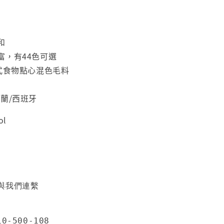
和
富，有44色可選
各式食物點心混色毛料
蘭/西班牙
ol
與我們連繫
0-500-108