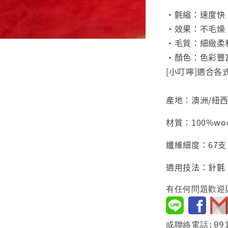
•氈縮：速度快
•效果：不毛燥
•毛質：細緻柔
•顏色：色彩豐
[小叮嚀]適合
產地：澳洲/紐西
材質：100%wo
纖維細度：67支
適用技法：針氈
有任何問題歡迎
或聯絡電話:091