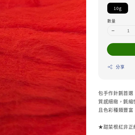
10g
數量
分享
包手作針氈首選
質感細緻，氈縮
且色彩種類豐富
★甜菜根紅非正