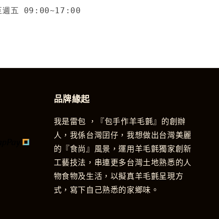
五 09:00~17:00
品牌緣起
我是雷包 ，『包手作羊毛氈』的創辦
人，我係台灣囝仔，我想做出台灣美麗
的『食尚』風景，運用羊毛氈獨家創新
工藝技法，串連更多台灣土地熟悉的人
物食物及生活，以擬真羊毛氈呈現方
式，寫下自己熟悉的家鄉味。