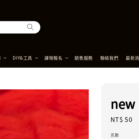
列
DIY&工具
課程報名
銷售服務
聯絡我們
最新
new
Regular
NT$ 50
price
克數