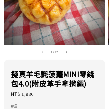
1
/
12
擬真羊毛氈菠蘿MINI零錢
包4.0(附皮革手拿揹繩)
Regular
NT$ 1,980
price
數量