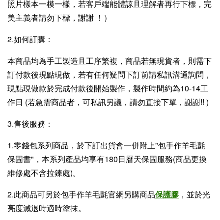
照片樣本一模一樣，若客戶端能體諒且理解者再行下標，完
美主義者請勿下標，謝謝 ！）
2.如何訂購：
本商品均為手工製造且工序繁複，商品若無現貨者，則需下
訂付款後現點現做，若有任何疑問下訂前請私訊溝通詢問，
現點現做款於完成付款後開始製作，製作時間約為10-14工
作日 (若急需商品者，可私訊另議，請勿直接下單，謝謝!! )
3.售後服務：
1.零錢包系列商品，於下訂出貨會一併附上"包手作羊毛氈
保固書"，本系列產品均享有180日曆天保固服務(商品更換
維修處不含拉鍊處)。
2.此商品可另於包手作羊毛氈官網另購商品
保護膠
，並於光
亮度減退時適時塗抹。