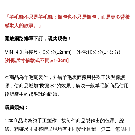
「羊毛氈不只是羊毛氈；麵包也不只是麵包，而是更多背後
感動人的故事。」
開放網路排單下訂，現烤現做！
MINI 4.0:內徑尺寸9公分(±2mm)；外徑:10公分(±1公分)
[外觀尺寸依款式不同,
±
1-2cm]
本商品為羊毛氈製作，外層羊毛表面採用特殊工法與保護
膠，使商品增加''防潑水''的效果，解決一般羊毛氈商品使用
後所產生的起毛球的問題。
購買須知：
1.本商品均為純手工製作，故每件商品製作出的色澤、線
條、精確尺寸及整體呈現均有不同變化且獨一無二，無法同