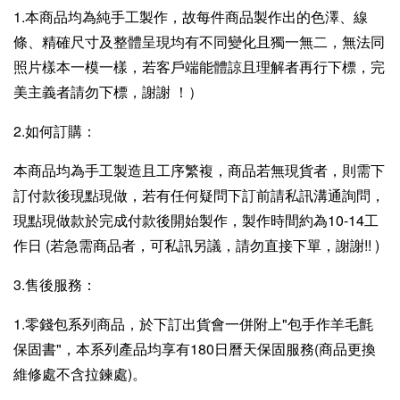
1.本商品均為純手工製作，故每件商品製作出的色澤、線
條、精確尺寸及整體呈現均有不同變化且獨一無二，無法同
照片樣本一模一樣，若客戶端能體諒且理解者再行下標，完
美主義者請勿下標，謝謝 ！）
2.如何訂購：
本商品均為手工製造且工序繁複，商品若無現貨者，則需下
訂付款後現點現做，若有任何疑問下訂前請私訊溝通詢問，
現點現做款於完成付款後開始製作，製作時間約為10-14工
作日 (若急需商品者，可私訊另議，請勿直接下單，謝謝!! )
3.售後服務：
1.零錢包系列商品，於下訂出貨會一併附上"包手作羊毛氈
保固書"，本系列產品均享有180日曆天保固服務(商品更換
維修處不含拉鍊處)。