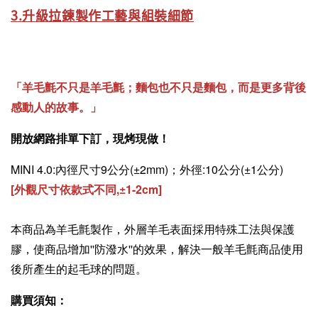
3.升級拉鍊製作工藝與組裝細節
「羊毛氈不只是羊毛氈；麵包也不只是麵包，而是更多背後
感動人的故事。」
開放網路排單下訂，現烤現做！
MINI 4.0:內徑尺寸9公分(±2mm)；外徑:10公分(±1公分)
[外觀尺寸依款式不同,
±
1-2cm]
本商品為羊毛氈製作，外層羊毛表面採用特殊工法與保護
膠，使商品增加''防潑水''的效果，解決一般羊毛氈商品使用
後所產生的起毛球的問題。
購買須知：