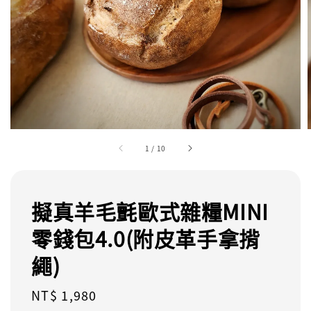
1
/
10
擬真羊毛氈歐式雜糧MINI
零錢包4.0(附皮革手拿揹
繩)
Regular
NT$ 1,980