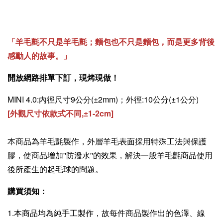
「羊毛氈不只是羊毛氈；麵包也不只是麵包，而是更多背後
感動人的故事。」
開放網路排單下訂，現烤現做！
MINI 4.0:內徑尺寸9公分(±2mm)；外徑:10公分(±1公分)
[外觀尺寸依款式不同,
±
1-2cm]
本商品為羊毛氈製作，外層羊毛表面採用特殊工法與保護
膠，使商品增加''防潑水''的效果，解決一般羊毛氈商品使用
後所產生的起毛球的問題。
購買須知：
1.本商品均為純手工製作，故每件商品製作出的色澤、線