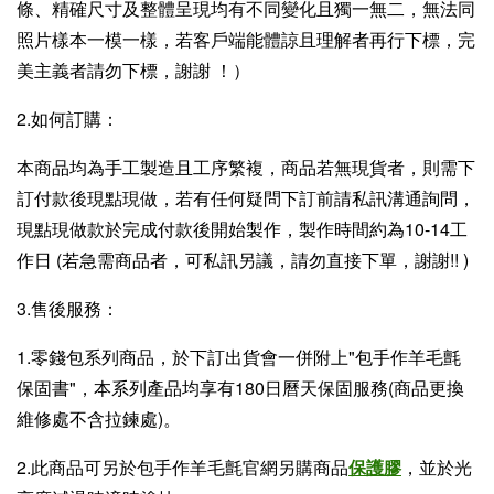
條、精確尺寸及整體呈現均有不同變化且獨一無二，無法同
照片樣本一模一樣，若客戶端能體諒且理解者再行下標，完
美主義者請勿下標，謝謝 ！）
2.如何訂購：
本商品均為手工製造且工序繁複，商品若無現貨者，則需下
訂付款後現點現做，若有任何疑問下訂前請私訊溝通詢問，
現點現做款於完成付款後開始製作，製作時間約為10-14工
作日 (若急需商品者，可私訊另議，請勿直接下單，謝謝!! )
3.售後服務：
1.零錢包系列商品，於下訂出貨會一併附上"包手作羊毛氈
保固書"，本系列產品均享有180日曆天保固服務(商品更換
維修處不含拉鍊處)。
2.此商品可另於包手作羊毛氈官網另購商品
保護膠
，並於光