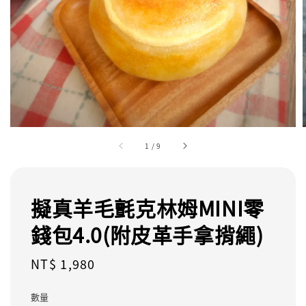
1
/
9
擬真羊毛氈克林姆MINI零
錢包4.0(附皮革手拿揹繩)
Regular
NT$ 1,980
price
數量