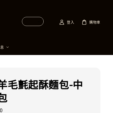
登入
購物車
消息
羊毛氈起酥麵包-中
包
0