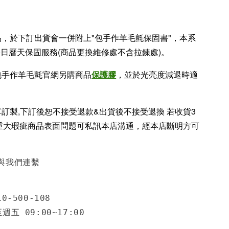
品，於下訂出貨會一併附上"包手作羊毛氈保固書"，本系
0日曆天保固服務(商品更換維修處不含拉鍊處)。
包手作羊毛氈官網另購商品
保護膠
，並於光亮度減退時適
單訂製,下訂後恕不接受退款&出貨後不接受退換 若收貨3
重大瑕疵商品表面問題可私訊本店溝通，經本店斷明方可
與我們連繫
0-500-108
五 09:00~17:00