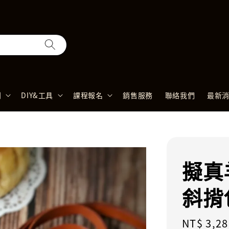
列
DIY&工具
課程報名
銷售服務
聯絡我們
最新
擬真
斜揹
Regular
NT$ 3,28