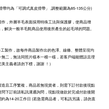
帶均為「可調式真皮揹帶」 ,調整範圍為85-135公分)
製作，外層羊毛表面採用特殊工法與保護膠，使商品增
的效果，解決一般羊毛氈商品使用後所產生的起毛球的問題。
純手工製作，故每件商品製作出的色澤、線條、整體呈現均
一無二，無法同照片樣本一模一樣，若客戶端能體諒且理
完美主義者請勿下標，謝謝 ！）
製造且工序繁複，商品若無現貨者，則需下訂付款後現點
疑問下訂前請私訊溝通詢問，現點現做款於完成付款後開
約為14-20工作日 (若急需商品者，可私訊另議，請勿直