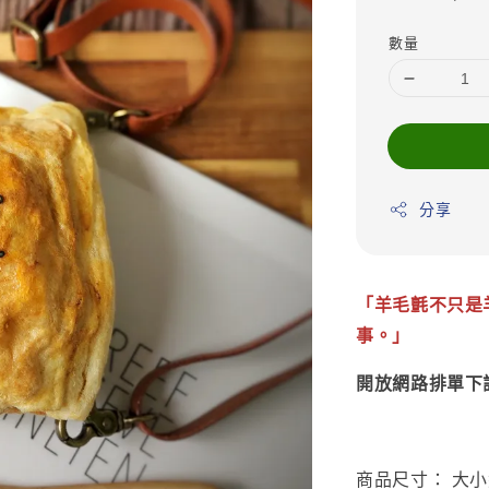
price
數量
分享
「羊毛氈不只是
事。」
開放網路排單下
商品尺寸： 大小約