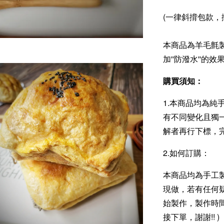
(一律斜揹包款，揹
本商品為羊毛氈
加''防潑水''
購買須知：
1.本商品均為
有不同變化且獨
解者再行下標，
2.如何訂購：
本商品均為手工
現做，若有任何
始製作，製作時間
接下單，謝謝!! )