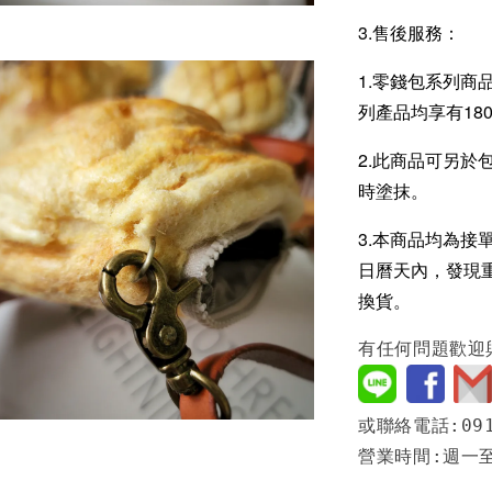
3.售後服務：
1.零錢包系列商
列產品均享有18
2.此商品可另於
時塗抹。
3.本商品均為接
日曆天內，發現
換貨。
有任何問題歡迎
或聯絡電話:091
營業時間:週一至週