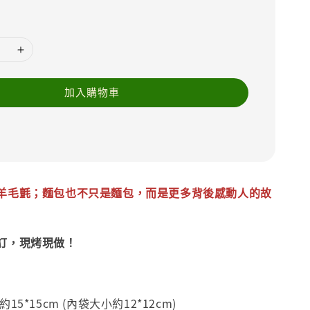
加入購物車
羊毛氈；麵包也不只是麵包，而是更多背後感動人的故
訂，現烤現做！
15*15cm (內袋大小約12*12cm)