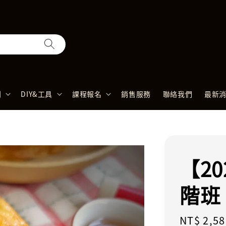
列
DIY&工具
課程報名
銷售服務
聯絡我們
最新
【2
階班
Regular
NT$ 2,58