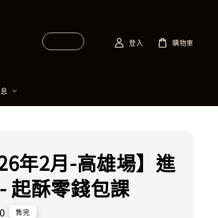
登入
購物車
消息
026年2月-高雄場】進
 - 起酥零錢包課
0
售完