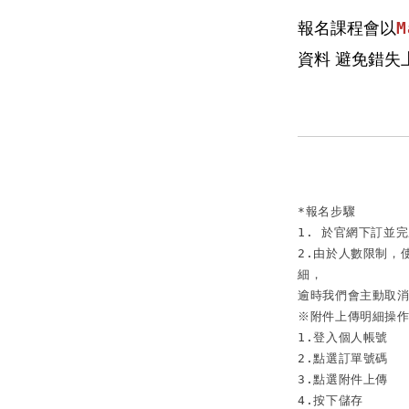
報名課程會以
M
資料 避免錯失
*報名步驟

1. 於官網下訂並
2.由於人數限制，
細，

逾時我們會主動取消
※附件上傳明細操作
1.登入個人帳號

2.點選訂單號碼

3.點選附件上傳

4.按下儲存