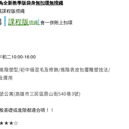
包為全新教學版袋身
無扣環無揹繩
購課程版揹繩
購
課程版
揹繩
會一併附上扣環
年初二10:00-16:00
：進階塑型/初中級混毛及修飾/進階表皮包覆雕塑技法/
及運用
號公寓(高雄市三民區鼎山街540巷3號)
般基礎或進階都適合唷！！
★★★★☆