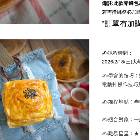
備註:此款零錢
若需揹繩務必加
*訂單有加
✍️課程時間：
2026/2/18(三)大
✍️學會的技巧
電動針操作技巧
✍️課程地點：叁
✍️適合對象：
一
✍️難易星星：