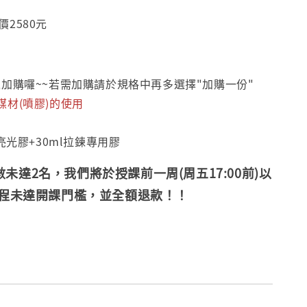
價2580元
以加購囉~~若需加購請於規格中再多選擇"加購一份"
材(噴膠)的使用
亮光膠+30ml拉鍊專用膠
數未達2名，我們將於
授課前一周(周五17:00前)
以
課程未達開課門檻，
並全額退款！！