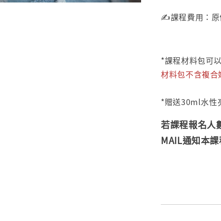
✍️課程費用：原
*課程材料包可
材料包不含複合媒
*贈送30ml水性
若課程報名人
MAIL通知本