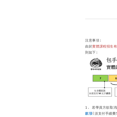
注意事項:

由於
實體課程招生
1. 若學員方欲取
款項
(須支付手續費5