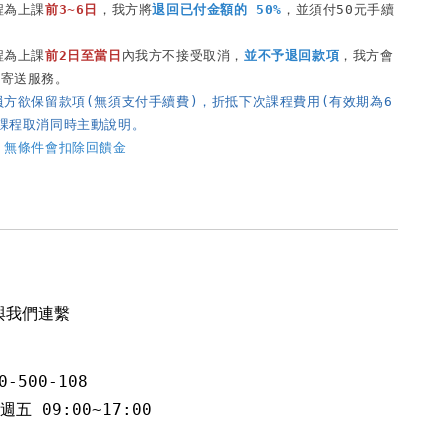
程為上課
前3~6日
，我方將
退回已付金額的 50%
，並須付50元手續
程為上課
前2日至當日
內我方不接受取消，
並不予退回款項
，我方會
員方欲保留款項(無須支付手續費)，折抵下次課程費用(有效期為6
課程取消同時主動說明。
，無條件會扣除回饋金
與我們連繫
-500-108
五 09:00~17:00