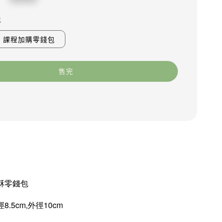
包
課程加購零錢包
售完
酥零錢包
.5cm,外徑10cm