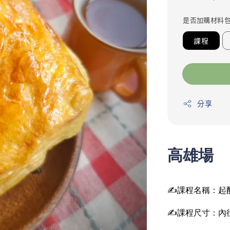
price
是否加購材料
課程
分享
高雄場
✍️課程名稱：起
✍️課程尺寸：內徑8