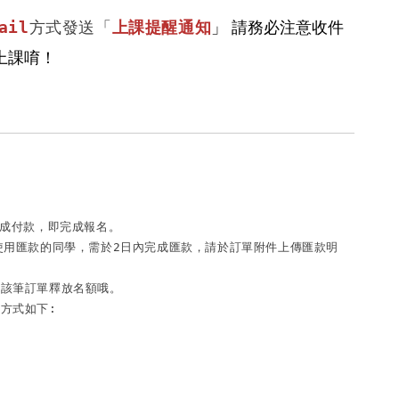
」 請務必注意收件
ail
方式發送「
上課提醒通知
上課唷！
完成付款，即完成報名。

使用匯款的同學，需於2日內完成匯款，請於訂單附件上傳匯款明
該筆訂單釋放名額哦。

方式如下:
