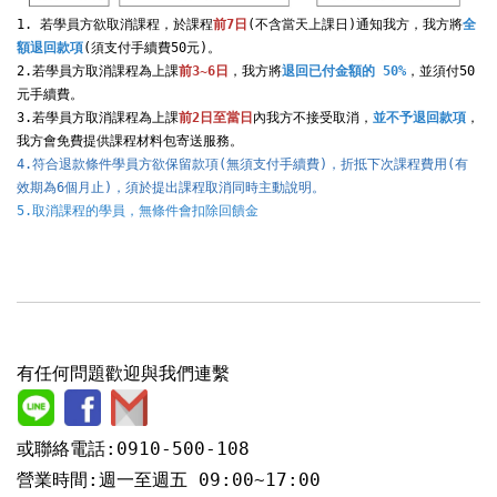
1. 若學員方欲取消課程，於課程
前7日
(不含當天上課日)通知我方，我方將
全
額退回款項
(須支付手續費50元)。

2.若學員方取消課程為上課
前3~6日
，我方將
退回已付金額的 50%
，並須付50
元手續費。

3.若學員方取消課程為上課
前2日至當日
內我方不接受取消，
並不予退回款項
，
4.符合退款條件學員方欲保留款項(無須支付手續費)，折抵下次課程費用(有
效期為6個月止)，須於提出課程取消同時主動說明。
5.取消課程的學員，無條件會扣除回饋金
有任何問題歡迎與我們連繫
或聯絡電話:0910-500-108
營業時間:週一至週五 09:00~17:00