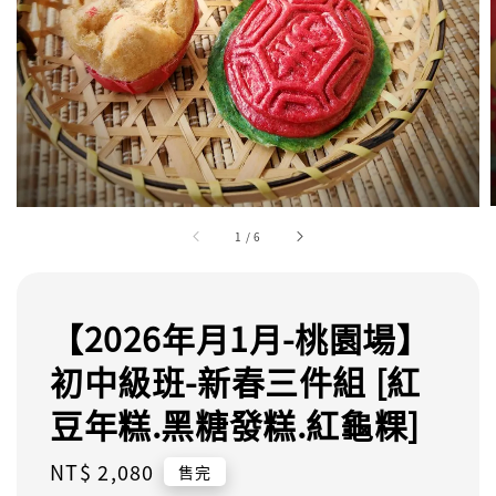
1
/
6
【2026年月1月-桃園場】
初中級班-新春三件組 [紅
豆年糕.黑糖發糕.紅龜粿]
Regular
NT$ 2,080
售完