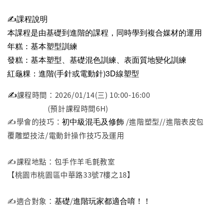
✍️
課程說明
本課程是由基礎到進階的課程，同時學到複合媒材的運用
年糕：基本塑型訓練
發糕：基本塑型、基礎混色訓練、表面質地變化訓練
紅龜粿：進階(手針或電動針)3D線塑型
✍️
課程時間：2026/01/14(三) 10:00-16:00
(預計課程時間6H)
初中級混毛及修飾
✍️學會的技巧：
/進階塑型//進階表皮包
覆雕塑技法/電動針操作技巧及運用
✍️課程地點：包手作羊毛氈教室
【桃園市桃園區中華路33號7樓之18】
基礎
進階玩家都適合唷！！
✍️適合對象：
/