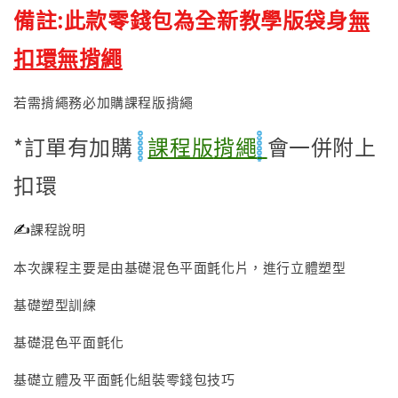
備註:此款零錢包為全新教學版袋身
無
扣環無揹繩
若需揹繩務必加購課程版揹繩
*訂單有加購
課程版
揹繩
會一併附上
扣環
✍️
課程說明
本次課程主要是由基礎混色平面氈化片，進行立體塑型
基礎塑型訓練
基礎混色平面氈化
基礎立體及平面氈化組裝零錢包技巧