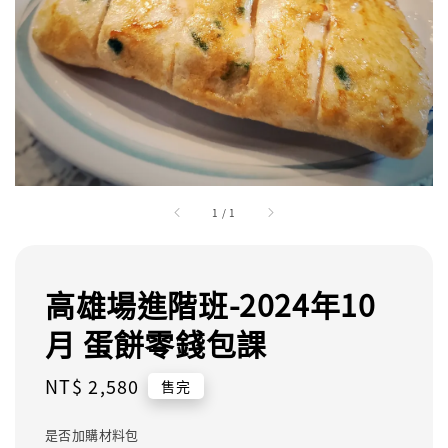
1
/
1
高雄場進階班-2024年10
月 蛋餅零錢包課
Regular
NT$ 2,580
售完
price
是否加購材料包