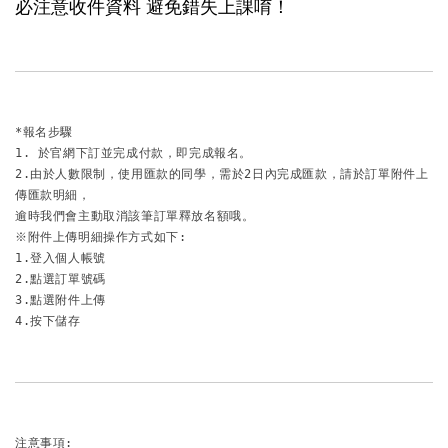
必注意收件資料 避免錯失上課唷！
*報名步驟

1. 於官網下訂並完成付款，即完成報名。

2.由於人數限制，使用匯款的同學，需於2日內完成匯款，請於訂單附件上
傳匯款明細，

逾時我們會主動取消該筆訂單釋放名額哦。

※附件上傳明細操作方式如下:

1.登入個人帳號

2.點選訂單號碼

3.點選附件上傳

4.按下儲存
注意事項:
