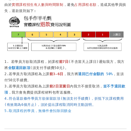
由於
實體課程招生有人數與時間限制
，避免
占用課程名額
，造成其他學員損
1. 若學員方欲取消課程，於課程
前7日
(不含當天上課日)通知我方，我方
將
全額退回款項
(須支付手續費50元)。

2.若學員方取消課程為上課
前3~6日
，我方將
退回已付金額的 50%
，並須
付50元手續費。

3.若學員方取消課程為上課
前2日至當日
內我方不接受取消，
並不予退回款
項
4.符合退款條件學員方欲保留款項(無須支付手續費)，折抵下次課程費用
(有效期為6個月止)，須於提出課程取消同時主動說明。
5.取消課程的學員，無條件會扣除回饋金