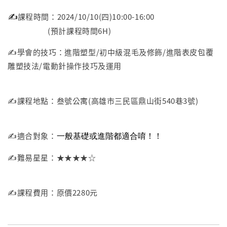
✍️
課程時間：2024/10/10(四)10:00-16:00
(預計課程時間6H)
✍️學會的技巧：進階塑型/初中級混毛及修飾/進階表皮包覆
雕塑技法/電動針操作技巧及運用
✍️課程地點：叁號公寓(高雄市三民區鼎山街540巷3號)
一般基礎或進階都適合唷！！
✍️適合對象：
✍️難易星星：★★★★☆
✍️課程費用：原價2280元