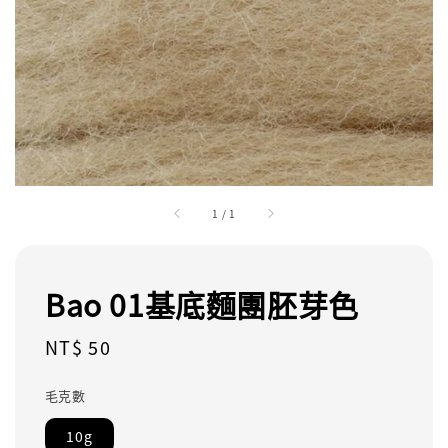
1
/
1
Bao 01基底麵團胚芽色
Regular
NT$ 50
price
毛克數
10g