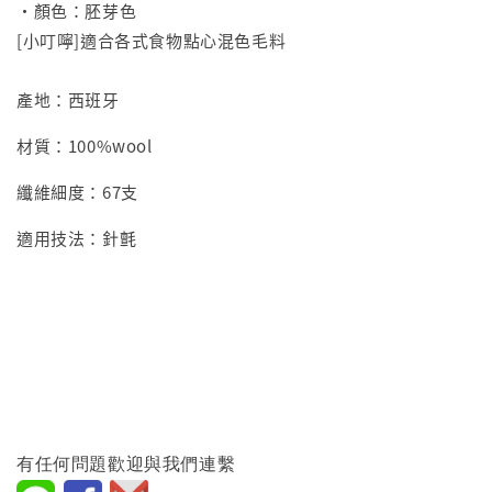
•顏色：胚芽色
[小叮嚀]適合各式食物點心混色毛料
產地：西班牙
材質：100%wool
纖維細度：67支
適用技法：針氈
有任何問題歡迎與我們連繫