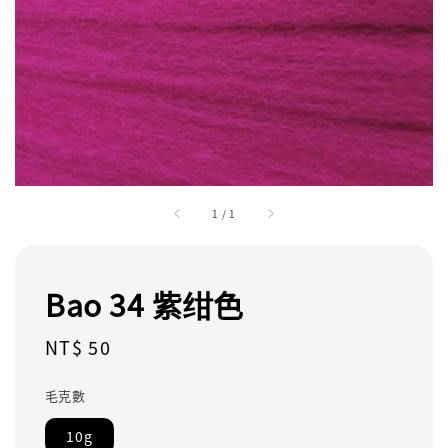
1
/
1
Bao 34 紫绀色
Regular
NT$ 50
price
毛克數
10g