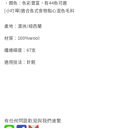
•顏色：色彩豐富，有44色可選
[小叮嚀]適合各式食物點心混色毛料
產地：澳洲/紐西蘭
材質：100%wool
纖維細度：67支
適用技法：針氈
有任何問題歡迎與我們連繫