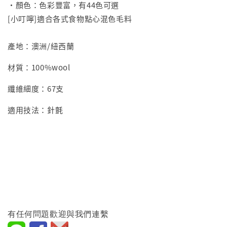
•顏色：色彩豐富，有44色可選
[小叮嚀]適合各式食物點心混色毛料
產地：澳洲/紐西蘭
材質：100%wool
纖維細度：67支
適用技法：針氈
有任何問題歡迎與我們連繫