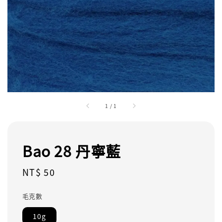
1
/
1
Bao 28 丹寧藍
Regular
NT$ 50
price
毛克數
10g