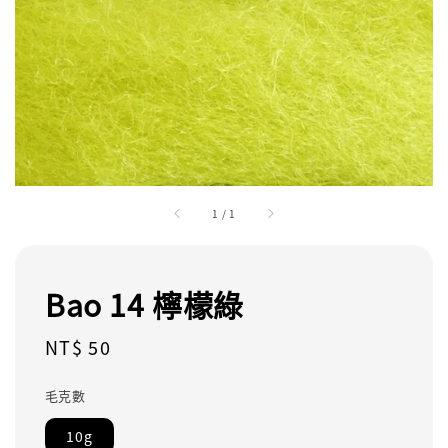
1
/
1
Bao 14 檸檬綠
Regular
NT$ 50
price
毛克數
10g