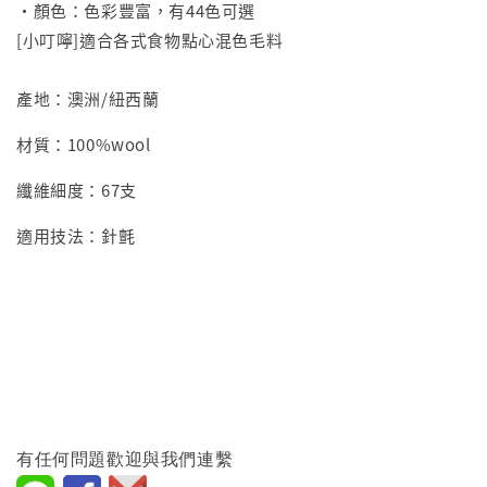
•顏色：色彩豐富，有44色可選
[小叮嚀]適合各式食物點心混色毛料
產地：澳洲/紐西蘭
材質：100%wool
纖維細度：67支
適用技法：針氈
有任何問題歡迎與我們連繫