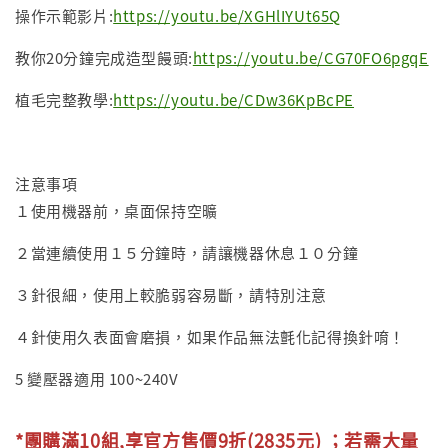
操作示範影片:
https://youtu.be/XGHlIYUt65Q
教你20分鐘完成造型饅頭:
https://youtu.be/CG70FO6pgqE
植毛完整教學:
https://youtu.be/CDw36KpBcPE
注意事項
１使用機器前，桌面保持空曠
２當連續使用１５分鐘時，請讓機器休息１０分鐘
３針很細，使用上較脆弱容易斷，請特別注意
４針使用久表面會磨損，如果作品無法氈化記得換針唷！
5 變壓器適用 100~240V
*團購滿10組,享官方售價9折(2835元) ；
若需大量