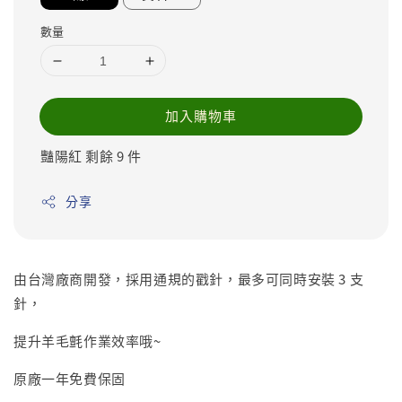
數量
加入購物車
豔陽紅 剩餘 9 件
分享
由台灣廠商開發，採用通規的戳針，最多可同時安裝 3 支
針，
提升羊毛氈作業效率哦~
原廠一年免費保固