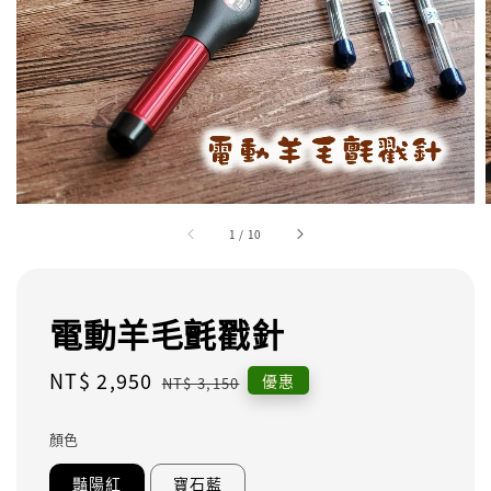
1
/
10
電動羊毛氈戳針
Sale
NT$ 2,950
Regular
優惠
NT$ 3,150
price
price
顏色
豔陽紅
寶石藍