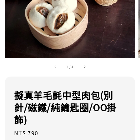
1
/
4
擬真羊毛氈中型肉包(別
針/磁鐵/純鑰匙圈/OO掛
飾)
Regular
NT$ 790