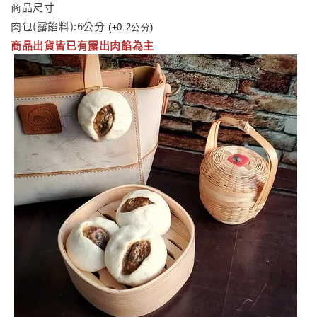
商品尺寸
肉包(露餡料):6公分
(±0.2公分)
商品出貨皆已有露出肉餡為主