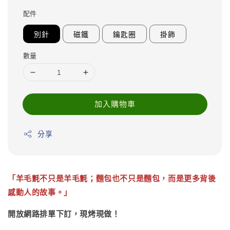
price
配件
別針
磁鐵
鑰匙圈
掛飾
數量
加入購物車
分享
「羊毛氈不只是羊毛氈；麵包也不只是麵包，而是更多背後
感動人的故事。」
開放網路排單下訂，現烤現做！