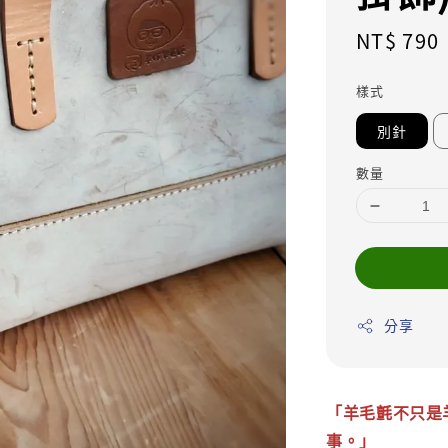
Regular
NT$ 790
price
樣式
別針
數量
分享
「羊毛氈不只是
事。」