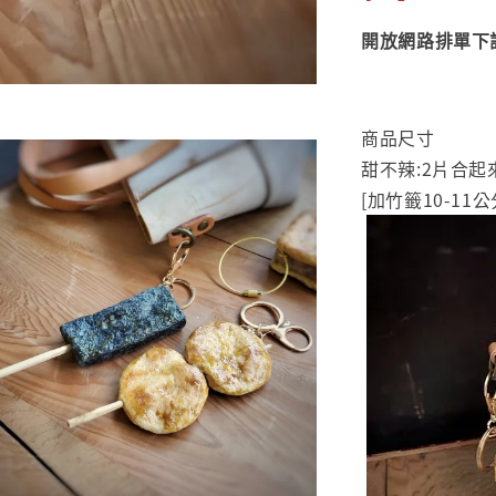
開放網路排單下
商品尺寸
甜不辣:2片合起來
[加竹籤10-11公