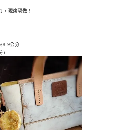
訂，現烤現做！
8-9公分
分)