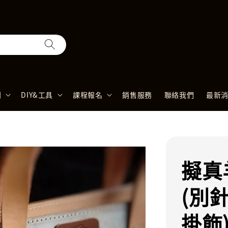
列
DIY&工具
課程報名
銷售服務
聯絡我們
最新
擬真
(別
掛飾