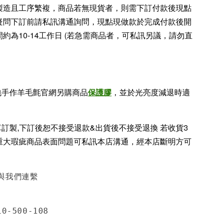
製造且工序繁複，商品若無現貨者，則需下訂付款後現點
疑問下訂前請私訊溝通詢問，現點現做款於完成付款後開
約為10-14工作日 (若急需商品者，可私訊另議，請勿直
包手作羊毛氈官網另購商品
保護膠
，並於光亮度減退時適
單訂製,下訂後恕不接受退款&出貨後不接受退換 若收貨3
重大瑕疵商品表面問題可私訊本店溝通，經本店斷明方可
與我們連繫
0-500-108