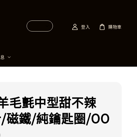
登入
購物車
消息
羊毛氈中型甜不辣
針/磁鐵/純鑰匙圈/OO
)