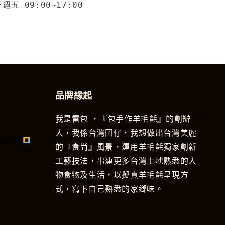
五 09:00~17:00
品牌緣起
我是雷包 ，『包手作羊毛氈』的創辦
人，我係台灣囝仔，我想做出台灣美麗
的『食尚』風景，運用羊毛氈獨家創新
工藝技法，串連更多台灣土地熟悉的人
物食物及生活，以擬真羊毛氈呈現方
式，寫下自己熟悉的家鄉味。