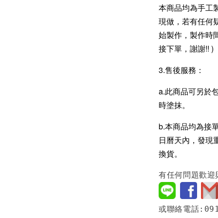
本商品均為手工
現做，若有任何
始製作，製作時間
接下單，謝謝!! )
3.售後服務：
a.此商品可另於
時塗抹。
b.本商品均為接
日曆天內，發現
換貨。
有任何問題歡迎
或聯絡電話:091