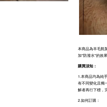
本商品為羊毛氈
加''防潑水''
購買須知：
1.本商品均為
有不同變化且獨
解者再行下標，
2.如何訂購：