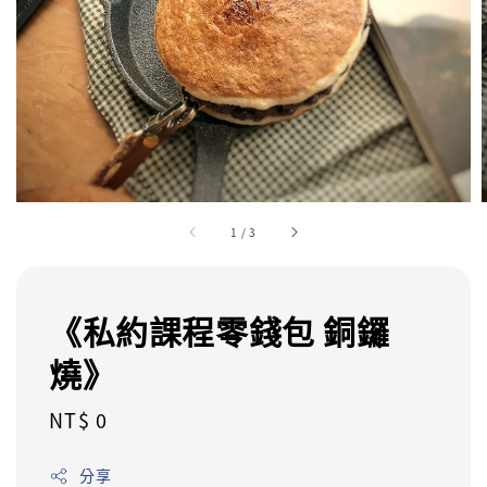
1
/
3
《私約課程零錢包 銅鑼
燒》
Regular
NT$ 0
price
分享