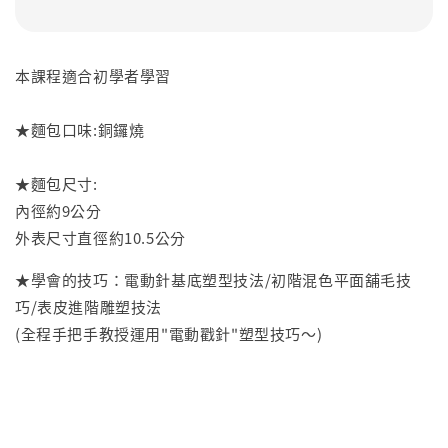
本課程適合初學者學習
★麵包口味:銅鑼燒
★麵包尺寸:
內徑約9公分
外表尺寸直徑約10.5公分
★學會的技巧：電動針基底塑型技法/初階混色平面舖毛技
巧/表皮進階雕塑技法
(全程手把手教授運用"電動戳針"塑型技巧～)