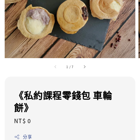
1
/
7
《私約課程零錢包 車輪
餅》
Regular
NT$ 0
price
分享