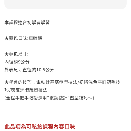
本課程適合初學者學習
★麵包口味:車輪餅
★麵包尺寸:
內徑約9公分
外表尺寸直徑約10.5公分
★學會的技巧：電動針基底塑型技法/初階混色平面舖毛技
巧/表皮進階雕塑技法
(全程手把手教授運用"電動戳針"塑型技巧～)
此品項為可私約課程內容口味