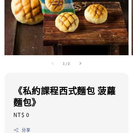
1
/
2
《私約課程西式麵包 菠蘿
麵包》
Regular
NT$ 0
price
分享