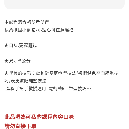
本課程適合初學者學習
私約揪團小麵包/小點心可任意混搭
★口味:菠蘿麵包
★尺寸:5公分
★學會的技巧：電動針基底塑型技法/初階混色平面舖毛技
巧/表皮進階雕塑技法
(全程手把手教授運用"電動戳針"塑型技巧～)
此品項為可私約課程內容口味
請勿直接下單