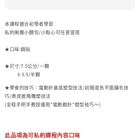
本課程適合初學者學習
私約揪團小麵包/小點心可任意混搭
★口味:鍋貼
★尺寸:7.5公分/一顆
3-3.5/半顆
★學會的技巧：電動針基底塑型技法/初階混色平面舖毛技
巧/表皮進階雕塑技法
(全程手把手教授運用"電動戳針"塑型技巧～)
此品項為可私約課程內容口味