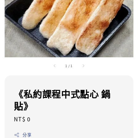
1
/
1
《私約課程中式點心 鍋
貼》
Regular
NT$ 0
price
分享