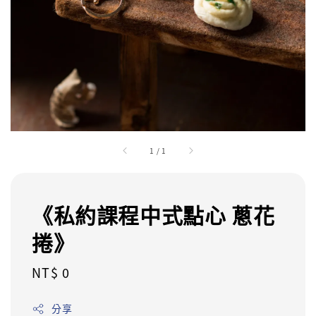
1
/
1
《私約課程中式點心 蔥花
捲》
Regular
NT$ 0
price
分享