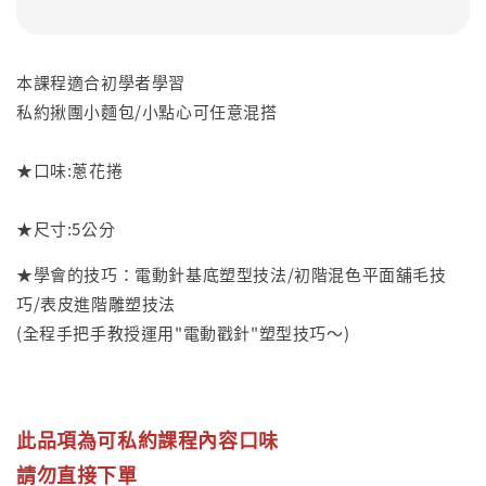
本課程適合初學者學習
私約揪團小麵包/小點心可任意混搭
★口味:蔥花捲
★尺寸:5公分
★學會的技巧：電動針基底塑型技法/初階混色平面舖毛技
巧/表皮進階雕塑技法
(全程手把手教授運用"電動戳針"塑型技巧～)
此品項為可私約課程內容口味
請勿直接下單