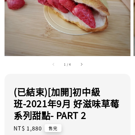
1
/
4
(已結束)[加開]初中級
班-2021年9月 好滋味草莓
系列甜點- PART 2
Regular
NT$ 1,880
售完