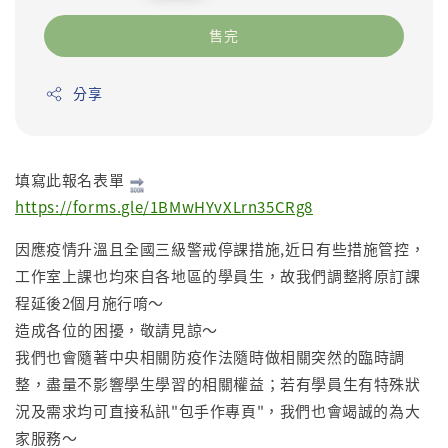
price
售完
分享
填寫此報名表單
https://forms.gle/1BMwHYvXLrn35CRg8
因應疫情升溫且全國三級警戒停課措施,近日有些措施管控，
工作室上課也均來自各地區的學員生，故我們調整將原訂課
程延後2個月施行唷～
造成各位的困擾，敬請見諒～
我們也會隨著中央相關防疫作法隨時做相關突然的臨時調
整，盡量不影響學生學習的相關權益；若有學員生有特殊狀
況及需求均可直接私訊"包手作專頁"，我們也會竭誠的為大
家服務～