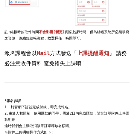
註:結帳時的取件時間
不會影響(變更)
實際上課時間，僅為結帳系統所必須填寫
之資訊，為縮短結帳流程，故選擇任一時間即可。

報名課程會以
」 請務
Mail
方式發送「
上課提醒通知
必注意收件資料 避免錯失上課唷！
*報名步驟

1. 於官網下訂並完成付款，即完成報名。

2.由於人數限制，使用匯款的同學，需於2日內完成匯款，請於訂單附件上傳匯
款明細，

逾時我們會主動取消該筆訂單釋放名額哦。

※附件上傳明細操作方式如下:
