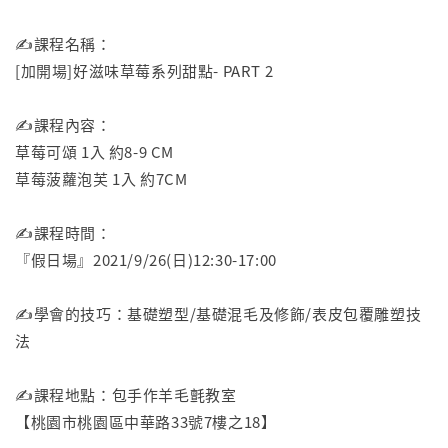
✍️課程名稱：
[加開場]好滋味草莓系列甜點- PART 2
✍️課程內容：
草莓可頌 1入 約8-9 CM
草莓菠蘿泡芙 1入 約7CM
✍️課程時間：
『假日場』2021/9/26(日)12:30-17:00
✍️學會的技巧：基礎塑型/基礎混毛及修飾/表皮包覆雕塑技
法
✍️課程地點：包手作羊毛氈教室
【桃園市桃園區中華路33號7樓之18】