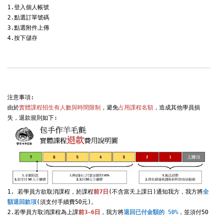
1.登入個人帳號

2.點選訂單號碼

3.點選附件上傳

4.按下儲存
注意事項:

由於
實體課程招生有人數與時間限制
，避免
占用課程名額
，造成其他學員損
1. 若學員方欲取消課程，於課程
前7日
(不含當天上課日)通知我方，我方將
全
額退回款項
(須支付手續費50元)。

2.若學員方取消課程為上課
前3~6日
，我方將
退回已付金額的 50%
，並須付50