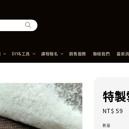
列
DIY&工具
課程報名
銷售服務
聯絡我們
最新
特製
Regular
NT$ 59
price
數量