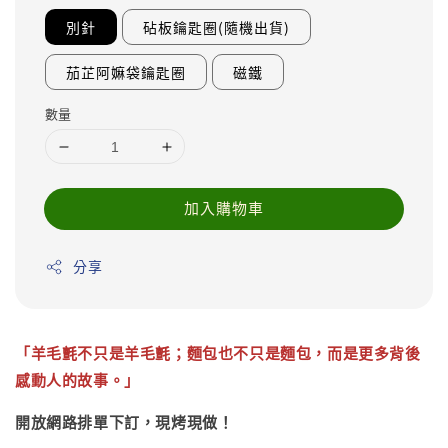
別針
砧板鑰匙圈(隨機出貨)
茄芷阿嫲袋鑰匙圈
磁鐵
數量
加入購物車
分享
「羊毛氈不只是羊毛氈；麵包也不只是麵包，而是更多背後
感動人的故事。」
開放網路排單下訂，現烤現做！