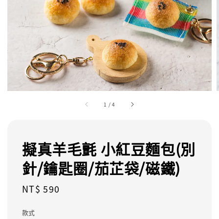
1
/
4
擬真羊毛氈 小紅豆麵包(別
針/鑰匙圈/茄芷袋/磁鐵)
Regular
NT$ 590
price
款式