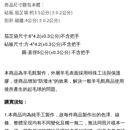
商品尺寸麵包本體：
砧板.茄芷袋:約3.5公分(±0.2公分)
別針.磁鐵:4公分(±0.2公分)
茄芷袋尺寸:6*4.2
(±0.3公分)不含把手
砧板尺寸:方-4*4.2
(±0.3公分)
不含把手
圓-直徑5公分
(±0.3公分)
不含把手
本商品為羊毛氈製作，外層羊毛表面採用特殊工法與保護
膠，使商品增加''防潑水''的效果，解決一般羊毛氈商品使用
後所產生的起毛球的問題。
購買須知：
1.本商品均為純手工製作，故每件商品製作出的色澤、線
條、整體呈現均有不同變化且獨一無二，無法同照片樣本一