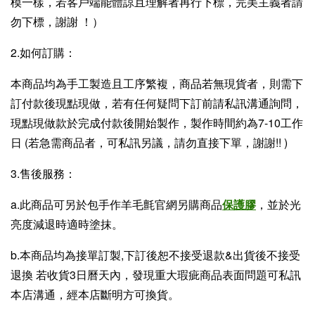
模一樣，若客戶端能體諒且理解者再行下標，完美主義者請
勿下標，謝謝 ！）
2.如何訂購：
本商品均為手工製造且工序繁複，商品若無現貨者，則需下
訂付款後現點現做，若有任何疑問下訂前請私訊溝通詢問，
現點現做款於完成付款後開始製作，製作時間約為7-10工作
日 (若急需商品者，可私訊另議，請勿直接下單，謝謝!! )
3.售後服務：
a.此商品可另於包手作羊毛氈官網另購商品
保護膠
，並於光
亮度減退時適時塗抹。
b.本商品均為接單訂製,下訂後恕不接受退款&出貨後不接受
退換 若收貨3日曆天內，發現重大瑕疵商品表面問題可私訊
本店溝通，經本店斷明方可換貨。