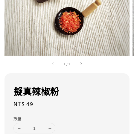
1
/
2
擬真辣椒粉
Regular
NT$ 49
price
數量