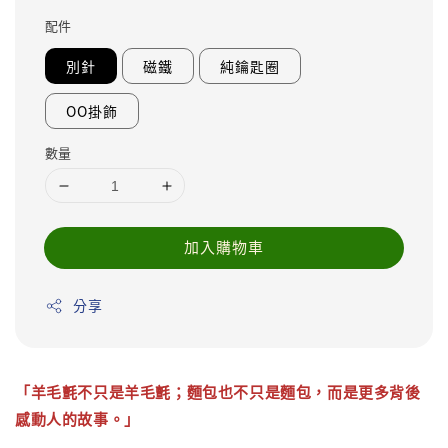
price
配件
別針
磁鐵
純鑰匙圈
OO掛飾
數量
加入購物車
分享
「羊毛氈不只是羊毛氈；麵包也不只是麵包，而是更多背後
感動人的故事。」