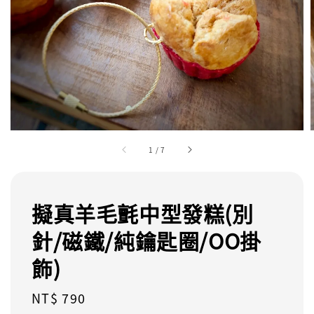
1
/
7
擬真羊毛氈中型發糕(別
針/磁鐵/純鑰匙圈/OO掛
飾)
Regular
NT$ 790