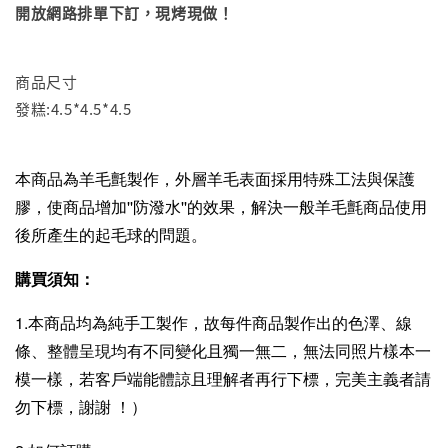
開放網路排單下訂，現烤現做！
商品尺寸
發糕:4.5*4.5*4.5
本商品為羊毛氈製作，外層羊毛表面採用特殊工法與保護
膠，使商品增加''防潑水''的效果，解決一般羊毛氈商品使用
後所產生的起毛球的問題。
購買須知：
1.本商品均為純手工製作，故每件商品製作出的色澤、線
條、整體呈現均有不同變化且獨一無二，無法同照片樣本一
模一樣，若客戶端能體諒且理解者再行下標，完美主義者請
勿下標，謝謝 ！）