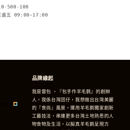
0-500-108
五 09:00~17:00
品牌緣起
我是雷包 ，『包手作羊毛氈』的創辦
人，我係台灣囝仔，我想做出台灣美麗
的『食尚』風景，運用羊毛氈獨家創新
工藝技法，串連更多台灣土地熟悉的人
物食物及生活，以擬真羊毛氈呈現方