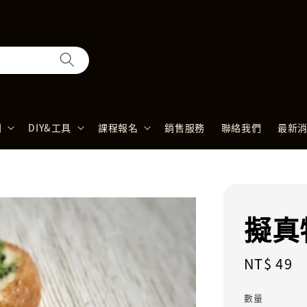
列
DIY&工具
課程報名
銷售服務
聯絡我們
最新
擬真
Regular
NT$ 49
price
數量