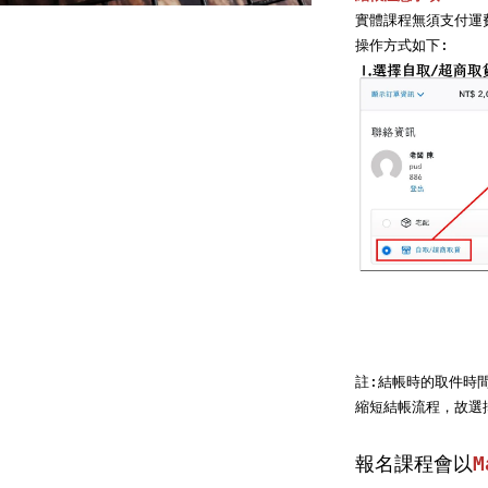
實體課程無須支付運
註:結帳時的取件時
縮短結帳流程，故選
報名課程會以
M