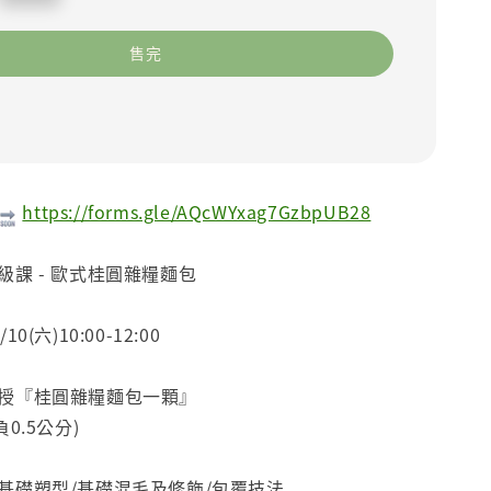
售完
https://forms.gle/AQcWYxag7GzbpUB28
級課 - 歐式桂圓雜糧麵包
0(六)10:00-12:00
教授『桂圓雜糧麵包一顆』
0.5公分)
：基礎塑型/基礎混毛及修飾/包覆技法