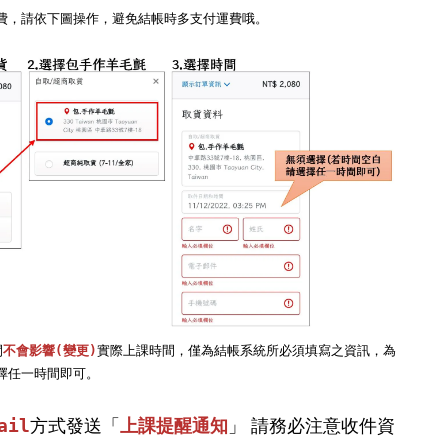
費，請依下圖操作，避免結帳時多支付運費哦。

間
不會影響(變更)
實際上課時間，僅為結帳系統所必須填寫之資訊，為
擇任一時間即可。

」 請務必注意收件資
ail
方式發送「
上課提醒通知