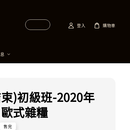
登入
購物車
消息
束)初級班-2020年
月 歐式雜糧
售完