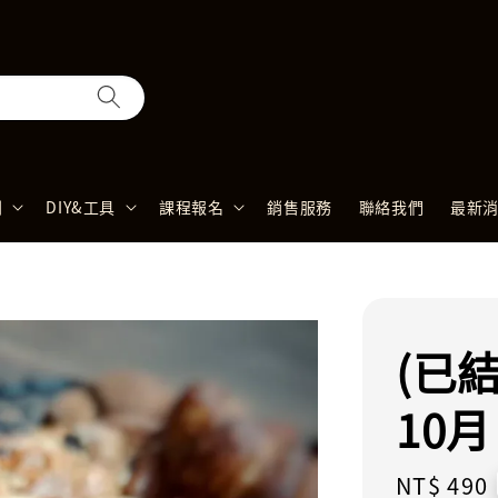
列
DIY&工具
課程報名
銷售服務
聯絡我們
最新
(已結
10
Regular
NT$ 490