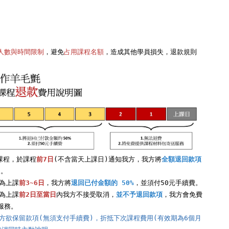
人數與時間限制
，避免
占用課程名額
，造成其他學員損失，退款規則
課程，於課程
前7日
(不含當天上課日)通知我方，我方將
全額退回款項
。

程為上課
前3~6日
，我方將
退回已付金額的 50%
，並須付50元手續費。

程為上課
前2日至當日
內我方不接受取消，
並不予退回款項
，我方會免費
員方欲保留款項(無須支付手續費)，折抵下次課程費用(有效期為6個月