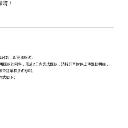
課唷！
成付款，即完成報名。

使用匯款的同學，需於2日內完成匯款，請於訂單附件上傳匯款明細，

該筆訂單釋放名額哦。

式如下:
