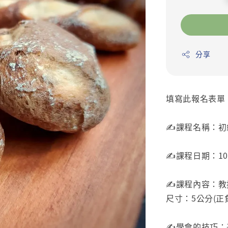
price
分享
填寫此報名表單
✍️課程名稱：初
✍️課程日期：10/1
✍️課程內容：
尺寸：5公分(正負
✍️學會的技巧