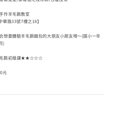
包手作羊毛氈教室
華路33號7樓之18】
適合想要體驗羊毛氈麵包的大朋友小朋友唷～(國小一年
同)
羊毛氈初級課★★☆☆☆
0元