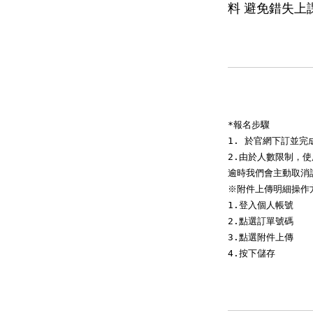
料 避免錯失上
*報名步驟

1. 於官網下訂並完
2.由於人數限制，
逾時我們會主動取消
※附件上傳明細操作方
1.登入個人帳號

2.點選訂單號碼

3.點選附件上傳

4.按下儲存