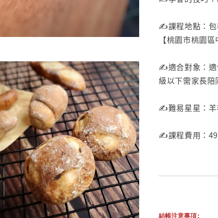
✍️課程地點：
【桃園市桃園區中
✍️適合對象：
級以下需家長陪
✍️難易星星：
✍️課程費用：49
結帳注意事項: