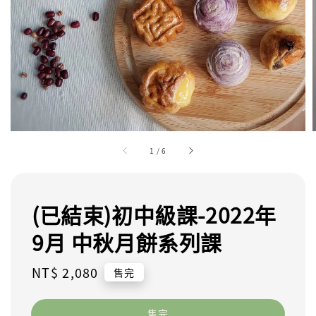
1
/
6
(已結束)初中級課-2022年
9月 中秋月餅系列課
Regular
NT$ 2,080
售完
price
售完