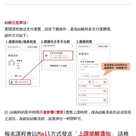
結帳注意事項:
實體課程無須支付運費，請依下圖操作，避免結帳時多支付運費哦。

註:結帳時的取件時間
不會影響(變更)
實際上課時間，僅為結帳系統所必須填寫
之資訊，為縮短結帳流程，故選擇任一時間即可。

報名課程會以
」 請務
Mail
方式發送「
上課提醒通知