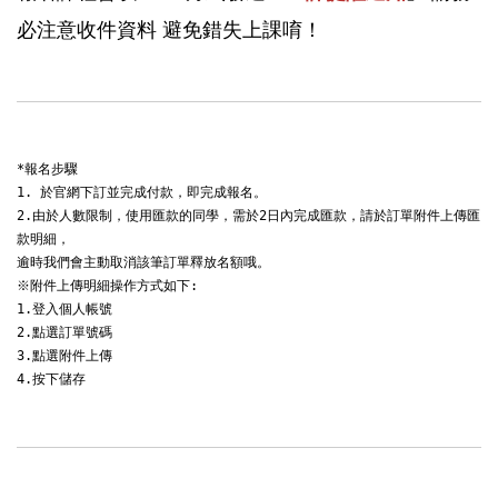
必注意收件資料 避免錯失上課唷！
*報名步驟

1. 於官網下訂並完成付款，即完成報名。

2.由於人數限制，使用匯款的同學，需於2日內完成匯款，請於訂單附件上傳匯
款明細，

逾時我們會主動取消該筆訂單釋放名額哦。

※附件上傳明細操作方式如下:

1.登入個人帳號

2.點選訂單號碼

3.點選附件上傳

4.按下儲存