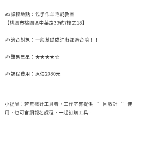
✍️課程地點：包手作羊毛氈教室
【桃園市桃園區中華路33號7樓之18】
✍️適合對象：一般基礎或進階都適合唷！！
✍️難易星星：★★★★☆
✍️課程費用：原價2080元
小提醒：若無戳針工具者，工作室有提供‘’回收針‘’使
用，也可官網報名課程，一起訂購工具。