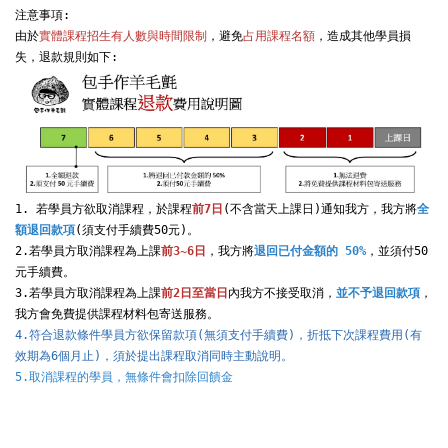
注意事項:

由於
實體課程招生有人數與時間限制
，避免
占用課程名額
，造成其他學員損
1. 若學員方欲取消課程，於課程
前7日
(不含當天上課日)通知我方，我方將
全
額退回款項
(須支付手續費50元)。

2.若學員方取消課程為上課
前3~6日
，我方將
退回已付金額的 50%
，並須付50
元手續費。

3.若學員方取消課程為上課
前2日至當日
內我方不接受取消，
並不予退回款項
，
4.符合退款條件學員方欲保留款項(無須支付手續費)，折抵下次課程費用(有
效期為6個月止)，須於提出課程取消同時主動說明。
5.取消課程的學員，無條件會扣除回饋金