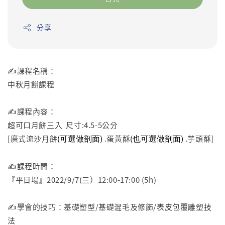
分享
✍️課程名稱：
中秋月餅課程
✍️課程內容：
超可口月餅三入 尺寸:4.5-5公分
(可選做剖面)
(也可選做剖面)
[廣式流沙月餅
.蛋黃酥
.芋頭酥]
✍️課程時間：
『平日場』2022/9/7(三）12:00-17:00 (5h)
✍️學會的技巧：基礎塑型/基礎混毛及修飾/表皮包覆雕塑技
法