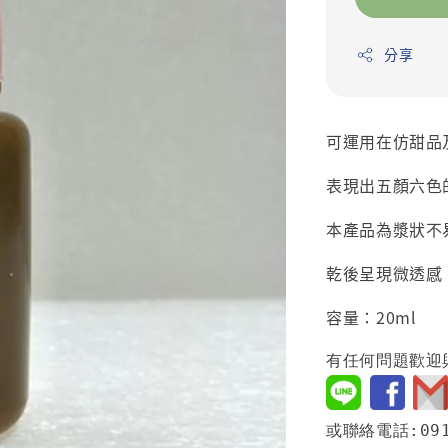
分享
可運用在仿甜品
表現出五顏六色
本產品為漿狀不
乾後呈現微透感
容量：20ml
有任何問題歡迎
或聯絡電話:091