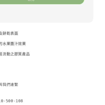
及餅乾表面
的水果醬汁效果
易流動之膠質產品
與我們連繫
0-500-108