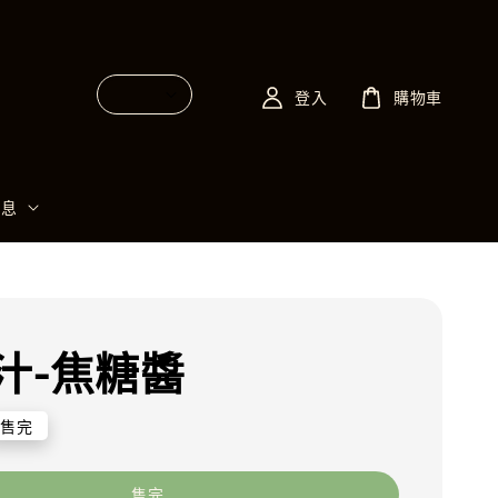
登入
購物車
消息
汁-焦糖醬
售完
售完