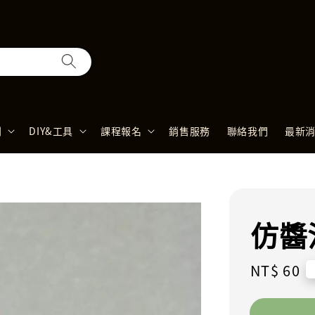
列
DIY&工具
課程報名
銷售服務
聯絡我們
最新
仿醬
Regular
NT$ 60
price