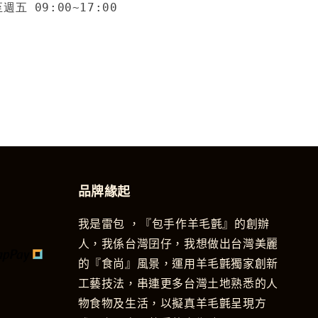
五 09:00~17:00
品牌緣起
我是雷包 ，『包手作羊毛氈』的創辦
人，我係台灣囝仔，我想做出台灣美麗
的『食尚』風景，運用羊毛氈獨家創新
工藝技法，串連更多台灣土地熟悉的人
物食物及生活，以擬真羊毛氈呈現方