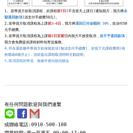
1. 若學員方欲取消課程，於課程
前7日
(不含當天上課日)通知我方，我方將
全
額退回款項
(須支付手續費50元)。

2.若學員方取消課程為上課
前3~6日
，我方將
退回已付金額的 50%
，並須付50
元手續費。

3.若學員方取消課程為上課
前2日至當日
內我方不接受取消，
並不予退回款項
，
4.符合退款條件學員方欲保留款項(無須支付手續費)，折抵下次課程費用(有
效期為6個月止)，須於提出課程取消同時主動說明。
5.取消課程的學員，無條件會扣除回饋金
有任何問題歡迎與我們連繫
或聯絡電話:0910-500-108
營業時間:週一至週五 09:00~17:00