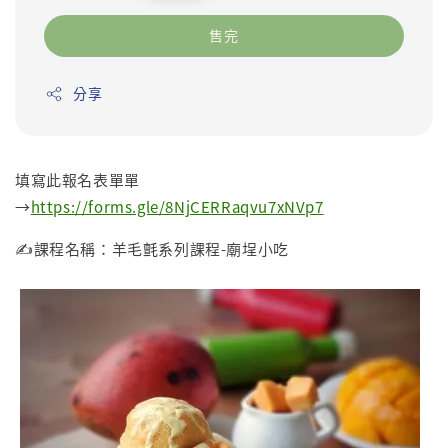
price
售完
分享
填寫此報名表單單
→
https://forms.gle/8NjCERRaqvu7xNVp7
✍️課程名稱：羊毛氈系列課程-廟埕小吃