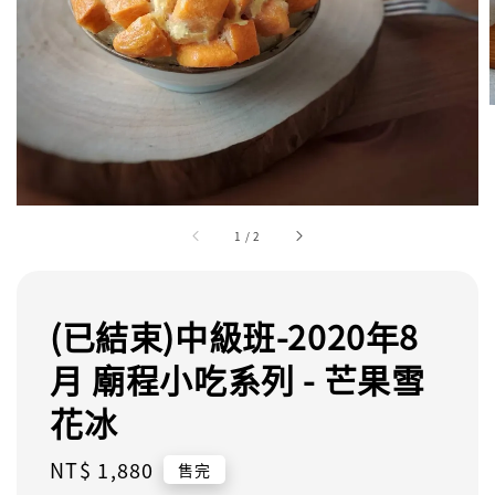
1
/
2
(已結束)中級班-2020年8
月 廟程小吃系列 - 芒果雪
花冰
Regular
NT$ 1,880
售完