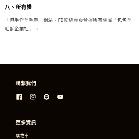
八、所有權
「
「包手作羊毛氈」網站、FB粉絲專頁營運所有權屬
包包羊
」
毛氈企業社
。
聯繫我們
更多資訊
購物車