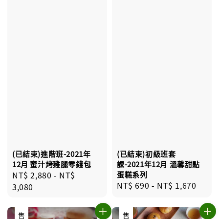
(已結束)進階班-2021年
(已結束)初級班套
12月 蜜汁烤雞腿零錢包
課-2021年12月 溫馨甜點
Regular
NT$ 2,880
-
NT$
蛋糕系列
Regular
NT$ 690
-
NT$ 1,670
price
3,080
price