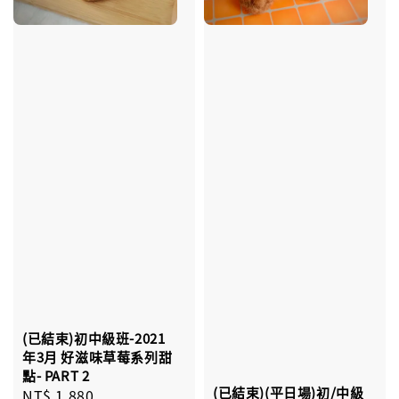
(已結束)初中級班-2021
年3月 好滋味草莓系列甜
點- PART 2
(已結束)(平日場)初/中級
Regular
NT$ 1,880