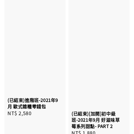
(已結束)進階班-2021年9
月 歐式雜糧零錢包
Regular
NT$ 2,580
(已結束)[加開]初中級
price
班-2021年9月 好滋味草
莓系列甜點- PART 2
Regular
NT$ 1,880