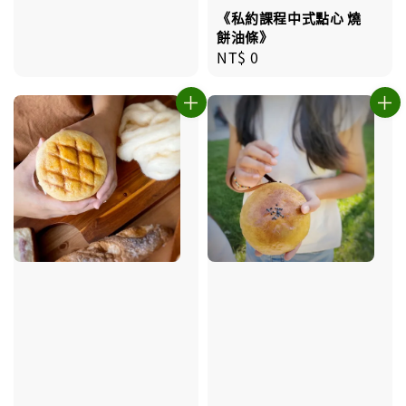
《私約課程中式點心 燒
餅油條》
Regular
NT$ 0
price