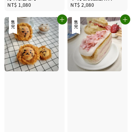
Regular
NT$ 1,080
Regular
NT$ 2,080
price
price
售完
售完