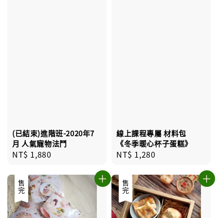
(已結束)進階班-2020年7
線上課程專屬 材料包
月 人氣寵物法鬥
《冬季暖心杯子蛋糕》
Regular
NT$ 1,880
Regular
NT$ 1,280
price
price
優惠
售完
售完