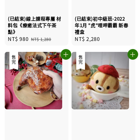
(已結束)線上課程專屬 材
(已結束)初中級班-2022
料包《療癒法式下午茶
年1月 "虎"哩呷霸霸 新春
點》
禮盒
Sale
NT$ 980
Regular
Regular
NT$ 2,280
NT$ 1,280
price
price
price
售完
售完