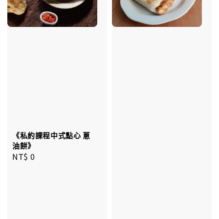
《私約課程中式點心 蔥
油餅》
Regular
NT$ 0
price