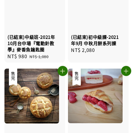
(已結束)中級班-2021年
(已結束)初中級課-2021
10月台中場『電動針教
年9月 中秋月餅系列課
學』麥香魚鑰匙圈
Regular
NT$ 2,080
Sale
NT$ 980
Regular
price
NT$ 1,080
price
price
售完
售完