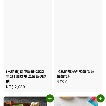
(已結束)初中級班-2022
《私約課程西式麵包 菠
年2月 高雄場 草莓系列甜
蘿麵包》
點
Regular
NT$ 0
Regular
NT$ 2,080
price
price