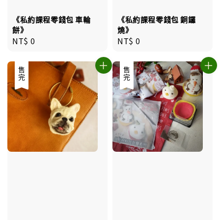
《私約課程零錢包 車輪
《私約課程零錢包 銅鑼
餅》
燒》
Regular
NT$ 0
Regular
NT$ 0
price
price
售完
售完