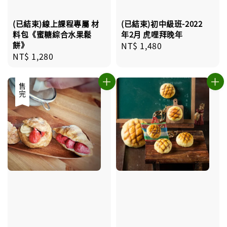
(已結束)線上課程專屬 材
(已結束)初中級班-2022
料包《蜜糖綜合水果鬆
年2月 虎哩拜晚年
餅》
Regular
NT$ 1,480
Regular
NT$ 1,280
price
price
售完