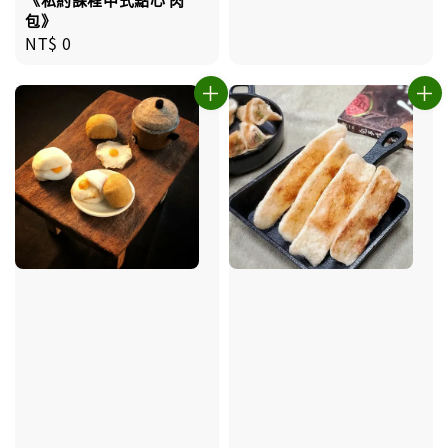
包》
Regular
NT$ 0
price