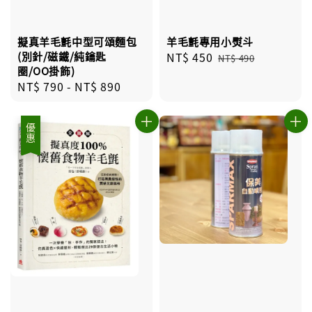
擬真羊毛氈中型可頌麵包
羊毛氈專用小熨斗
(別針/磁鐵/純鑰匙
Sale
NT$ 450
Regular
NT$ 490
圈/OO掛飾)
price
price
Regular
NT$ 790
-
NT$ 890
price
優惠