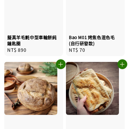
擬真羊毛氈中型車輪餅純
Bao M01 烤焦色混色毛
鑰匙圈
(自行研發款)
Regular
NT$ 890
Regular
NT$ 70
price
price