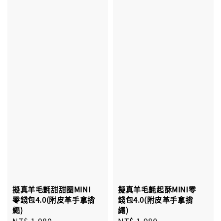
擬真羊毛氈甜甜圈MINI
擬真羊毛氈起酥MINI零
零錢包4.0(附皮革手拿揹
錢包4.0(附皮革手拿揹
繩)
繩)