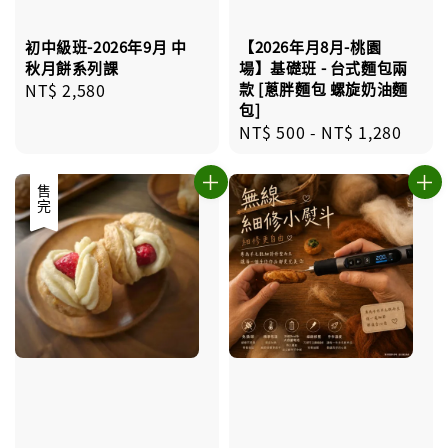
初中級班-2026年9月 中
【2026年月8月-桃園
秋月餅系列課
場】基礎班 - 台式麵包兩
Regular
NT$ 2,580
款 [蔥胖麵包 螺旋奶油麵
包]
price
Regular
NT$ 500
-
NT$ 1,280
price
售完