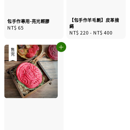
【包手作羊毛氈】皮革揹
包手作專用-亮光輕膠
繩
Regular
NT$ 65
Regular
NT$ 220
-
NT$ 400
price
price
售完