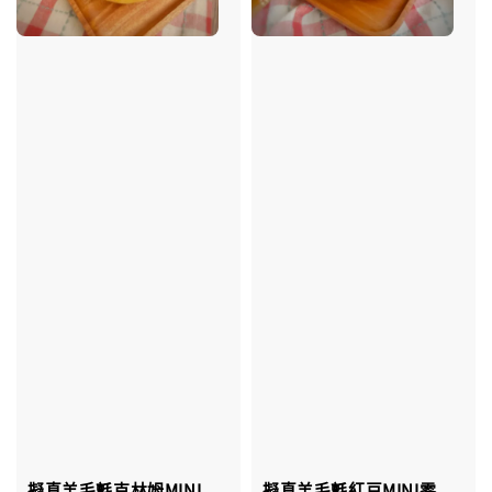
擬真羊毛氈克林姆MINI
擬真羊毛氈紅豆MINI零