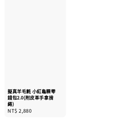
擬真羊毛氈 小紅龜粿零
錢包2.0(附皮革手拿揹
繩)
Regular
NT$ 2,880
price