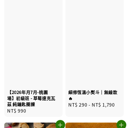
【2026年月7月-桃園
細修恆溫小熨斗｜無線款
場】初級班 - 草莓達克瓦
🔥
茲 純鑰匙圈課
Regular
NT$ 290
-
NT$ 1,790
Regular
NT$ 990
price
price