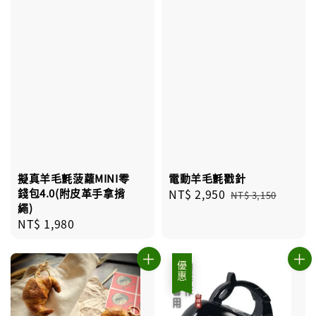
擬真羊毛氈菠蘿MINI零
電動羊毛氈戳針
錢包4.0(附皮革手拿揹
Sale
NT$ 2,950
Regular
NT$ 3,150
繩)
price
price
Regular
NT$ 1,980
price
優惠