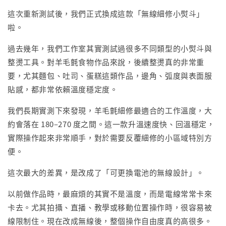
這次重新測試後，我們正式換成這款「無線細修小熨斗」
啦。
過去幾年，我們工作室其實測試過很多不同類型的小熨斗與
整燙工具。對羊毛氈食物作品來說，後續整燙真的非常重
要，尤其麵包、吐司、蛋糕這類作品，邊角、弧度與表面服
貼感，都非常依賴溫度穩定度。
我們長期實測下來發現，羊毛氈細修最適合的工作溫度，大
約會落在 180–270 度之間。這一款升溫速度快、回溫穩定，
實際操作起來非常順手，對於需要反覆細修的小區域特別方
便。
這次最大的差異，是改成了「可更換電池的無線設計」。
以前做作品時，最麻煩的其實不是溫度，而是電線常常卡來
卡去。尤其拍攝、直播、教學或移動位置操作時，很容易被
線限制住。現在改成無線後，整個操作自由度真的高很多。