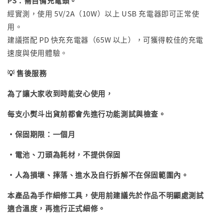
PS：需自備充電頭。
經實測，使用 5V/2A（10W）以上 USB 充電器即可正常使
用。
建議搭配 PD 快充充電器（65W 以上），可獲得較佳的充電
速度與使用體驗。
💡 售後服務
為了讓大家收到時能安心使用，
每支小熨斗出貨前都會先進行功能測試與檢查。
・保固期限：一個月
・電池、刀頭為耗材，不提供保固
・
人為損壞、摔落、進水及自行拆解不在保固範圍內。
本產品為手作細修工具，使用前建議先於作品不明顯處測試
適合溫度，再進行正式細修。