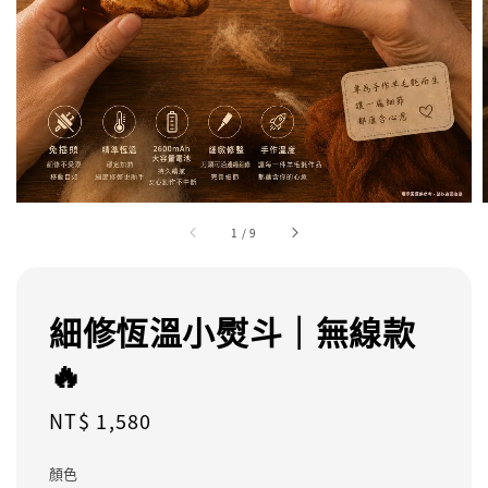
1
/
9
細修恆溫小熨斗｜無線款
🔥
Regular
NT$ 1,580
price
顏色