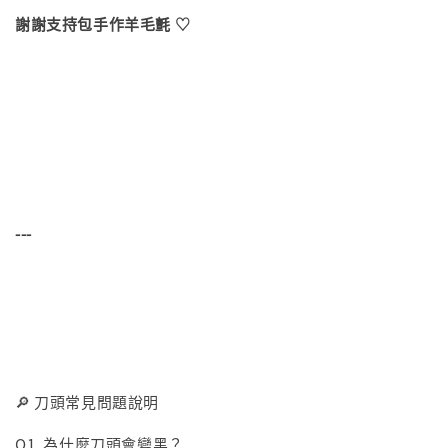
謝謝支持包手作羊毛氈 ♡
---
🔎 刀頭常見問題說明
Q1. 為什麼刀頭會變黑？