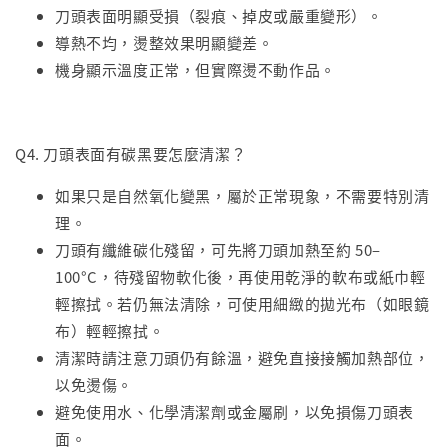
刀頭表面明顯受損（裂痕、掉皮或嚴重變形）。
導熱不均，燙整效果明顯變差。
機身顯示溫度正常，但實際燙不動作品。
Q4. 刀頭表面有碳黑要怎麼清潔？
如果只是自然氧化變黑，屬於正常現象，不需要特別清
理。
刀頭有纖維碳化殘留，可先將刀頭加熱至約 50–
100°C，待殘留物軟化後，再使用乾淨的軟布或紙巾輕
輕擦拭。若仍無法清除，可使用細緻的拋光布（如眼鏡
布）輕輕擦拭。
清潔時請注意刀頭仍有餘溫，避免直接接觸加熱部位，
以免燙傷。
避免使用水、化學清潔劑或金屬刷，以免損傷刀頭表
面。