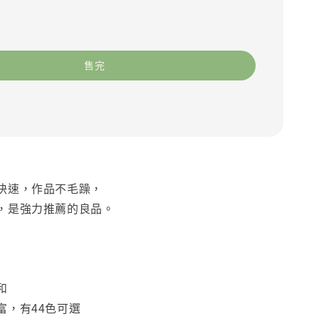
售完
快速，作品不毛躁，
，是強力推薦的良品。
和
富，有44色可選