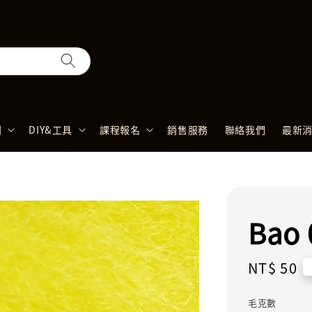
列
DIY&工具
課程報名
銷售服務
聯絡我們
最新
Bao
Regular
NT$ 50
price
毛克數