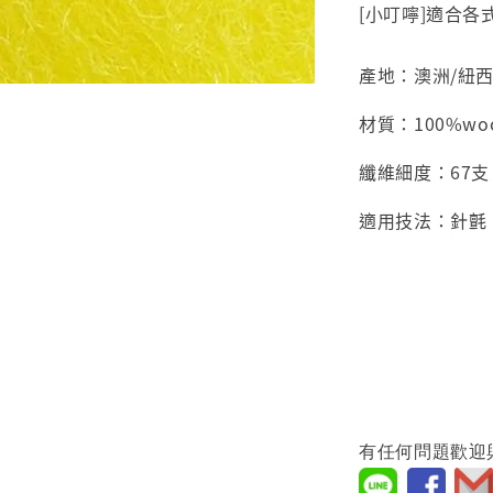
[小叮嚀]適合
產地：澳洲/紐
材質：100%wo
纖維細度：67支
適用技法：針氈
有任何問題歡迎