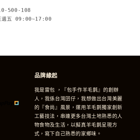
0-500-108
五 09:00~17:00
品牌緣起
我是雷包 ，『包手作羊毛氈』的創辦
人，我係台灣囝仔，我想做出台灣美麗
的『食尚』風景，運用羊毛氈獨家創新
工藝技法，串連更多台灣土地熟悉的人
物食物及生活，以擬真羊毛氈呈現方
式，寫下自己熟悉的家鄉味。