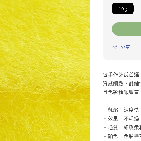
10g
分享
包手作針氈首選
質感細緻，氈縮
且色彩種類豐富
•氈縮：速度快
•效果：不毛燥
•毛質：細緻柔
•顏色：色彩豐