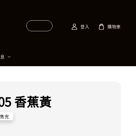
登入
購物車
消息
 05 香蕉黃
售完