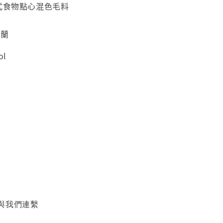
各式食物點心混色毛料
西蘭
ol
與我們連繫