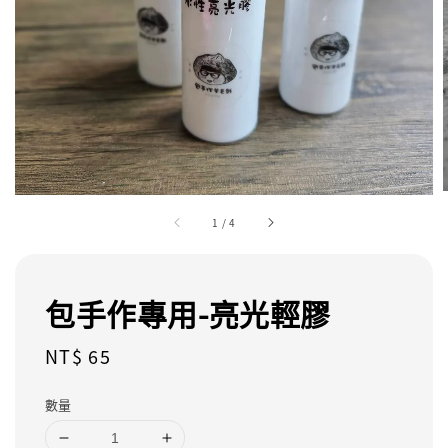
1
/
4
包手作專用-亮光輕膠
Regular
NT$ 65
price
數量