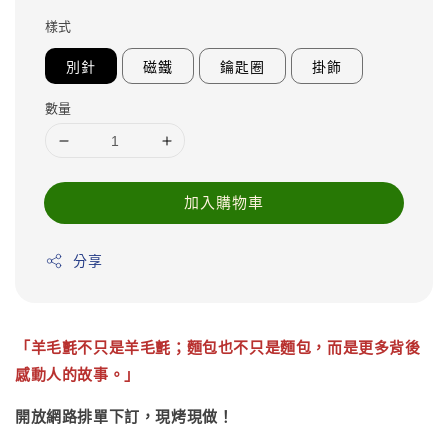
price
樣式
別針
磁鐵
鑰匙圈
掛飾
數量
加入購物車
分享
「羊毛氈不只是羊毛氈；麵包也不只是麵包，而是更多背後
感動人的故事。」
開放網路排單下訂，現烤現做！