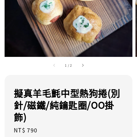
1
/
2
擬真羊毛氈中型熱狗捲(別
針/磁鐵/純鑰匙圈/OO掛
飾)
Regular
NT$ 790