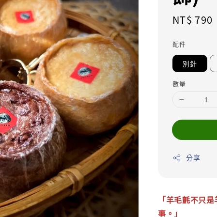
Regular
NT$ 790
price
配件
別針
數量
分享
「羊毛氈不只是
事。」