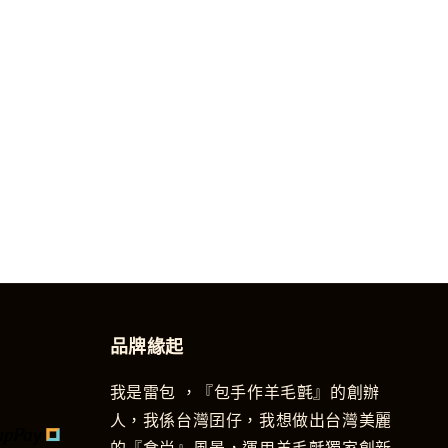
品牌緣起
我是雷包 ，『包手作羊毛氈』的創辦
人，我係台灣囝仔，我想做出台灣美麗
的『食尚』風景，運用羊毛氈獨家創新