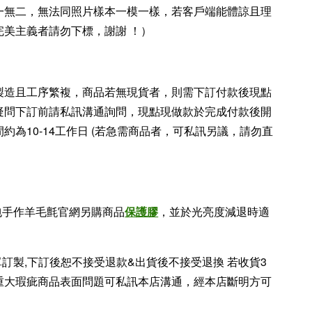
一無二，無法同照片樣本一模一樣，若客戶端能體諒且理
完美主義者請勿下標，謝謝 ！）
製造且工序繁複，商品若無現貨者，則需下訂付款後現點
疑問下訂前請私訊溝通詢問，現點現做款於完成付款後開
約為10-14工作日 (若急需商品者，可私訊另議，請勿直
包手作羊毛氈官網另購商品
保護膠
，並於光亮度減退時適
單訂製,下訂後恕不接受退款&出貨後不接受退換 若收貨3
重大瑕疵商品表面問題可私訊本店溝通，經本店斷明方可