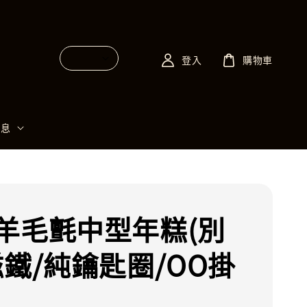
登入
購物車
消息
羊毛氈中型年糕(別
磁鐵/純鑰匙圈/OO掛