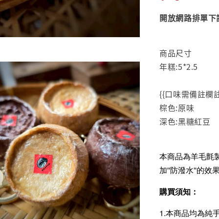
開放網路排單下
商品尺寸
年糕:5*2.5
{{口味需備註欄註
棕色:原味
深色:黑糖紅豆
本商品為羊毛氈
加''防潑水''
購買須知：
1.本商品均為