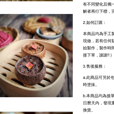
有不同變化且獨
解者再行下標，
2.如何訂購：
本商品均為手工
現做，若有任何
始製作，製作時間
接下單，謝謝!! )
3.售後服務：
a.此商品可另於
時塗抹。
b.本商品均為接
日曆天內，發現
換貨。