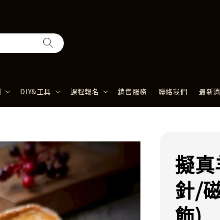
列
DIY&工具
課程報名
銷售服務
聯絡我們
最新
擬真
針/
飾)