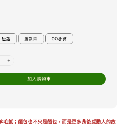
磁鐵
鑰匙圈
OO掛飾
加入購物車
羊毛氈；麵包也不只是麵包，而是更多背後感動人的故