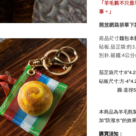
「羊毛氈不只是
事。」
開放網路排單下
商品尺寸
麵包本
砧板.茄芷袋:約3.
別針.磁鐵:4公分(
茄芷袋尺寸:6*4.2
砧板尺寸:方-4*4.
圓-直徑5
本商品為羊毛氈
加''防潑水''
購買須知：