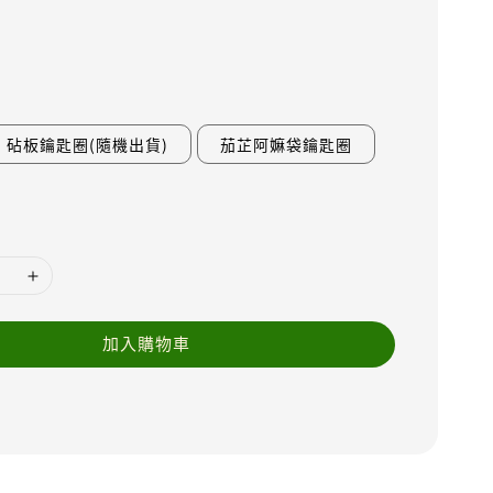
砧板鑰匙圈(隨機出貨)
茄芷阿嫲袋鑰匙圈
加入購物車