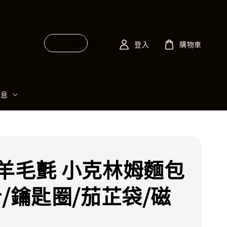
登入
購物車
消息
羊毛氈 小克林姆麵包
針/鑰匙圈/茄芷袋/磁