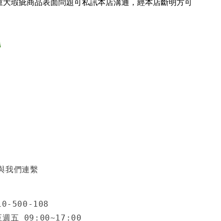
重大瑕疵商品表面問題可私訊本店溝通，經本店斷明方可
氈
與我們連繫
0-500-108
五 09:00~17:00