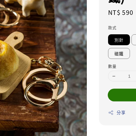
Regular
NT$ 590
price
款式
別針
磁鐵
數量
分享