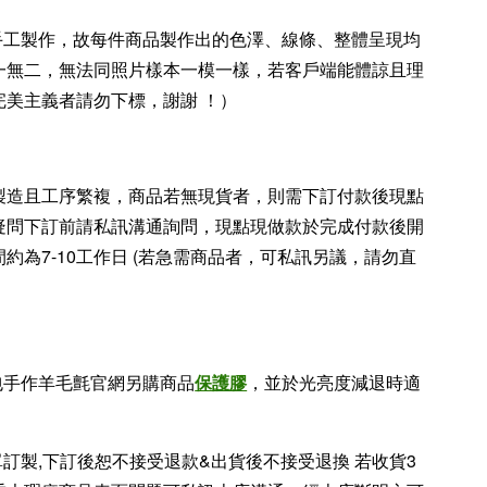
純手工製作，故每件商品製作出的色澤、線條、整體呈現均
一無二，無法同照片樣本一模一樣，若客戶端能體諒且理
完美主義者請勿下標，謝謝 ！）
製造且工序繁複，商品若無現貨者，則需下訂付款後現點
疑問下訂前請私訊溝通詢問，現點現做款於完成付款後開
約為7-10工作日 (若急需商品者，可私訊另議，請勿直
包手作羊毛氈官網另購商品
保護膠
，並於光亮度減退時適
單訂製,下訂後恕不接受退款&出貨後不接受退換 若收貨3