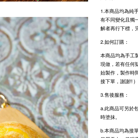
1.本商品均為
有不同變化且獨
解者再行下標，
2.如何訂購：
本商品均為手工
現做，若有任何
始製作，製作時間
接下單，謝謝!! )
3.售後服務：
a.此商品可另於
時塗抹。
b.本商品均為接