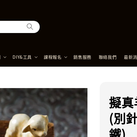
列
DIY&工具
課程報名
銷售服務
聯絡我們
最新
擬真
(別
鐵)