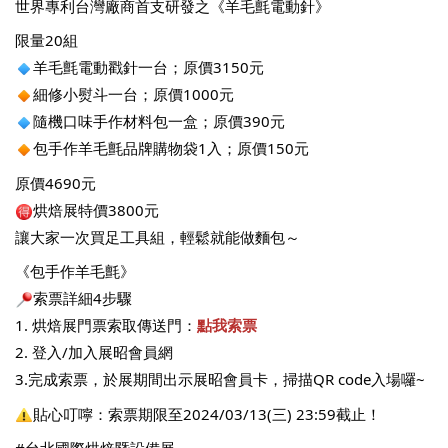
世界專利台灣廠商首支研發之《羊毛氈電動針》
限量20組
羊毛氈電動戳針一台；原價3150元
細修小熨斗一台；原價1000元
隨機口味手作材料包一盒；原價390元
包手作羊毛氈品牌購物袋1入；原價150元
原價4690元
烘焙展特價3800元
讓大家一次買足工具組，輕鬆就能做麵包～
《包手作羊毛氈》
索票詳細4步驟
1. 烘焙展門票索取傳送門：
點我索票
2. 登入/加入展昭會員網
3.完成索票，於展期間出示展昭會員卡，掃描QR code入場囉~
貼心叮嚀：索票期限至2024/03/13(三) 23:59截止！