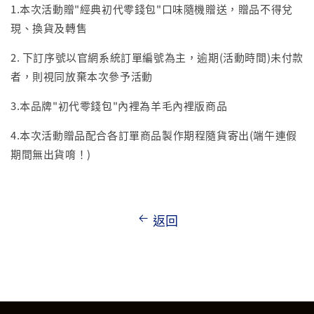
1.本次活動贈"經典初代零錢包"口味隨機贈送，贈品不得兌
現、換貨及轉售
2. 下訂序號以官網系統訂單編號為主，逾期(活動時間)未付款
者，則視同放棄本次參予活動
3.本品牌"初代零錢包"內裡為羊毛內裡版商品
4.本次活動贈品配合各訂單商品製作期程隨貨寄出(端午連假
期間無出貨唷！)
返回