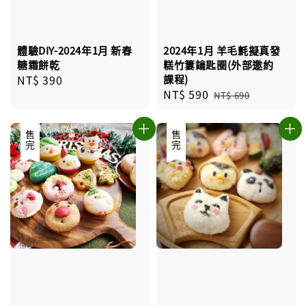
體驗DIY-2024年1月 新春
2024年1月 羊毛氈擬真發
糖霜餅乾
糕竹簍鑰匙圈(外部邀約
Regular
NT$ 390
課程)
Sale
NT$ 590
Regular
price
NT$ 690
price
price
售完
售完