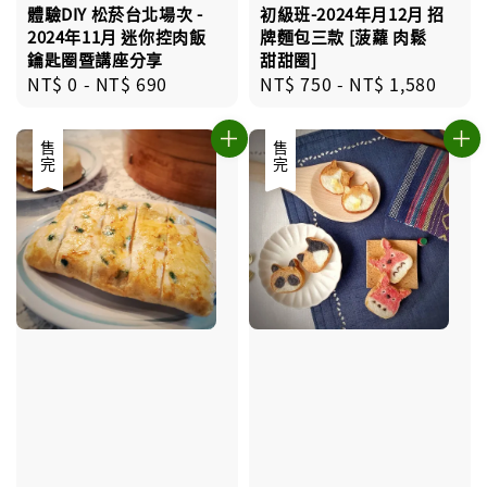
初級班-2024年月12月 招
體驗DIY 松菸台北場次 -
牌麵包三款 [菠蘿 肉鬆
2024年11月 迷你控肉飯
甜甜圈]
鑰匙圈暨講座分享
Regular
NT$ 750
-
NT$ 1,580
Regular
NT$ 0
-
NT$ 690
price
price
售完
售完