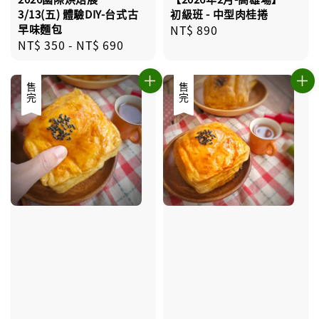
3/13(五) 體驗DIY-台式古
初級班 - 中型肉桂捲
早味麵包
Regular
NT$ 890
Regular
NT$ 350
-
NT$ 690
price
price
售完
售完