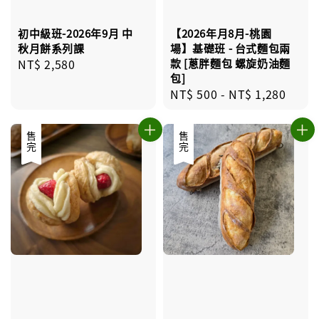
初中級班-2026年9月 中
【2026年月8月-桃園
秋月餅系列課
場】基礎班 - 台式麵包兩
Regular
NT$ 2,580
款 [蔥胖麵包 螺旋奶油麵
包]
price
Regular
NT$ 500
-
NT$ 1,280
price
售完
售完