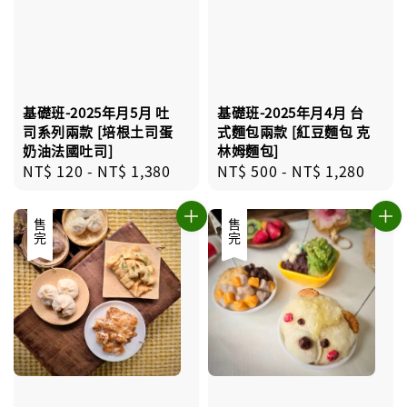
基礎班-2025年月5月 吐
基礎班-2025年月4月 台
司系列兩款 [培根土司蛋
式麵包兩款 [紅豆麵包 克
奶油法國吐司]
林姆麵包]
Regular
NT$ 120
-
NT$ 1,380
Regular
NT$ 500
-
NT$ 1,280
price
price
售完
售完