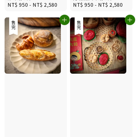
Regular
NT$ 950
-
NT$ 2,580
Regular
NT$ 950
-
NT$ 2,580
price
price
售完
售完