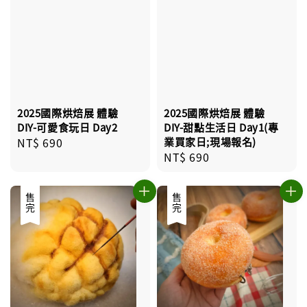
2025國際烘焙展 體驗
2025國際烘焙展 體驗
DIY-可愛食玩日 Day2
DIY-甜點生活日 Day1(專
Regular
NT$ 690
業買家日;現場報名)
Regular
NT$ 690
price
price
售完
售完