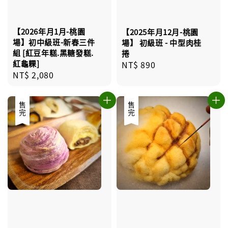
【2026年月1月-桃園
【2025年月12月-桃園
場】初中級班-新春三件
場】 初級班 - 中型肉桂
組 [紅豆年糕.黑糖發糕.
捲
紅龜粿]
Regular
NT$ 890
Regular
NT$ 2,080
price
price
售完
售完