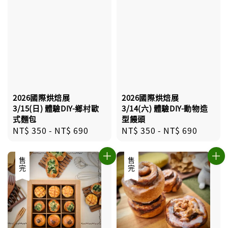
2026國際烘焙展
2026國際烘焙展
3/15(日) 體驗DIY-鄉村歐
3/14(六) 體驗DIY-動物造
式麵包
型饅頭
Regular
NT$ 350
-
NT$ 690
Regular
NT$ 350
-
NT$ 690
price
price
售完
售完