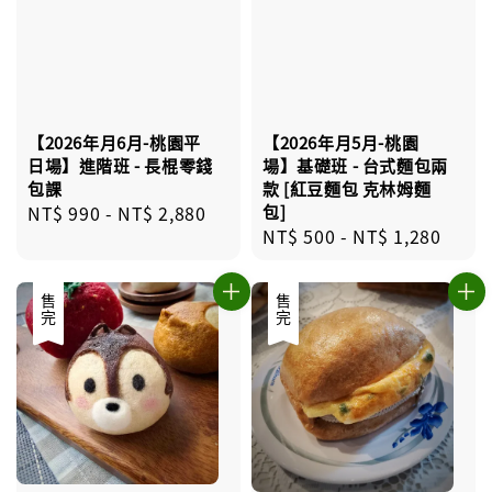
【2026年月6月-桃園平
【2026年月5月-桃園
日場】進階班 - 長棍零錢
場】基礎班 - 台式麵包兩
包課
款 [紅豆麵包 克林姆麵
Regular
NT$ 990
-
NT$ 2,880
包]
Regular
NT$ 500
-
NT$ 1,280
price
price
售完
售完