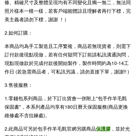
條、精確尺寸及整體呈現均有不同變化且獨一無二，無法同
照片樣本一模一樣，若客戶端能體諒且理解者再行下標，完
美主義者請勿下標，謝謝 ！）
2.如何訂購：
本商品均為手工製造且工序繁複，商品若無現貨者，則需下
訂付款後現點現做，若有任何疑問下訂前請私訊溝通詢問，
現點現做款於完成付款後開始製作，製作時間約為10-14工
作日 (若急需商品者，可私訊另議，請勿直接下單，謝謝!! )
3.售後服務：
1.零錢包系列商品，於下訂出貨會一併附上"包手作羊毛氈
保固書"，本系列產品均享有180日曆天保固服務(商品更換
維修處不含拉鍊處)。
2.此商品可另於包手作羊毛氈官網另購商品
保護膠
，並於光