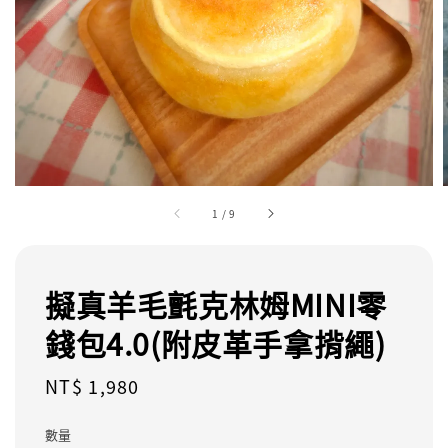
1
/
9
擬真羊毛氈克林姆MINI零
錢包4.0(附皮革手拿揹繩)
Regular
NT$ 1,980
price
數量