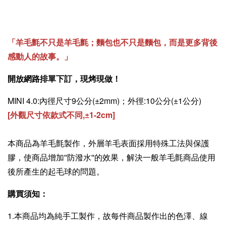
「羊毛氈不只是羊毛氈；麵包也不只是麵包，而是更多背後
感動人的故事。」
開放網路排單下訂，現烤現做！
MINI 4.0:內徑尺寸9公分(±2mm)；外徑:10公分(±1公分)
[外觀尺寸依款式不同,
±
1-2cm]
本商品為羊毛氈製作，外層羊毛表面採用特殊工法與保護
膠，使商品增加''防潑水''的效果，解決一般羊毛氈商品使用
後所產生的起毛球的問題。
購買須知：
1.本商品均為純手工製作，故每件商品製作出的色澤、線